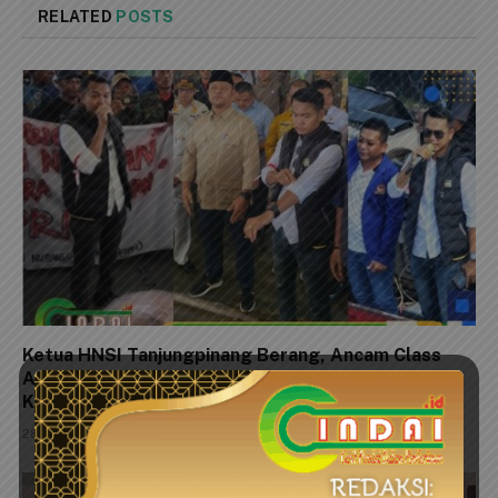
RELATED
POSTS
Ketua HNSI Tanjungpinang Berang, Ancam Class
Action dan Aksi Massa: Kejari Harus Tuntaskan
Kasus Penimbunan Mangrove Dompak
28 Juli 2026