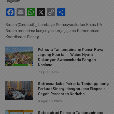
Bagikan:
F
E
W
X
C
S
a
m
h
o
h
Batam (Cindai.id) _ Lembaga Pemasyarakatan Kelas IIA
c
ai
at
p
ar
Batam menerima kunjungan kerja jajaran Kementerian
e
l
s
y
e
Koordinator Bidang…
b
A
Li
Polresta Tanjungpinang Panen Raya
o
p
n
Jagung Kuartal II, Wujud Nyata
o
p
k
Dukungan Swasembada Pangan
Nasional
k
7 Agustus 2026
Satresnarkoba Polresta Tanjungpinang
Perkuat Sinergi dengan Jasa Ekspedisi
Cegah Peredaran Narkoba
6 Agustus 2026
Satpolairud Polresta Tanjungpinang