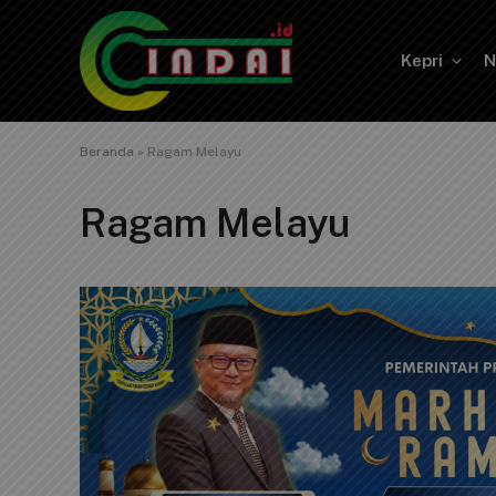
Kepri
N
Beranda
»
Ragam Melayu
Ragam Melayu