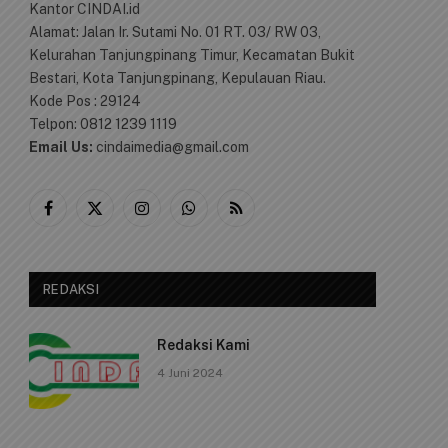
Kantor CINDAI.id
Alamat: Jalan Ir. Sutami No. 01 RT. 03/ RW 03,
Kelurahan Tanjungpinang Timur, Kecamatan Bukit
Bestari, Kota Tanjungpinang, Kepulauan Riau.
Kode Pos : 29124
Telpon: 0812 1239 1119
Email Us:
cindaimedia@gmail.com
Facebook
X
Instagram
WhatsApp
RSS
(Twitter)
REDAKSI
Redaksi Kami
4 Juni 2024