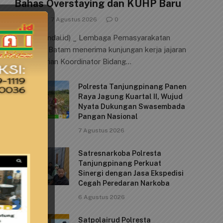
Bahas Overstaying dan KUHP Baru
By
cindai
7 Agustus 2026
0
Batam (Cindai.id) _ Lembaga Pemasyarakatan
Kelas IIA Batam menerima kunjungan kerja jajaran
Kementerian Koordinator Bidang…
Polresta Tanjungpinang Panen
Raya Jagung Kuartal II, Wujud
Nyata Dukungan Swasembada
Pangan Nasional
7 Agustus 2026
Satresnarkoba Polresta
Tanjungpinang Perkuat
Sinergi dengan Jasa Ekspedisi
Cegah Peredaran Narkoba
6 Agustus 2026
Satpolairud Polresta