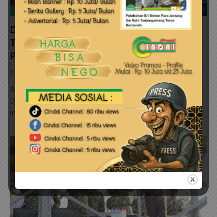
BINTAN
Dukung Kelestarian Lingkungan, Satgas
TMMD Ke-129 Bersihkan Lokasi
Penanaman Mangrove
By
cindai
6 Agustus 2026
0
Bintan (Cindai.id) _ Satgas TNI Manunggal Membangun
Desa (TMMD) Ke-129 Kodim 0315/Tanjungpinang
melaksanakan kegiatan pembersihan…