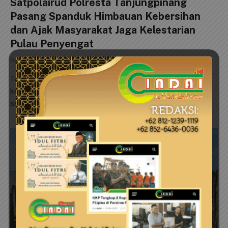
Satpolairud Polresta Tanjungpinang
Pasang Spanduk Himbauan Kebersihan
dan Ajak Masyarakat Jaga Kelestarian
Pulau Penyengat
By
cindai
6 Agustus 2026
0
Tanjungpinang (Cindai.id) _ Dalam upaya meningkatkan
kepedulian masyarakat terhadap kebersihan lingkungan
sekaligus memperkuat kemitraan dengan…