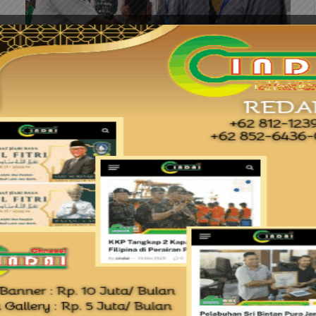
BATAM
Lapas Batam Sambut 1448 Hijriah
dengan Tausiyah Inspiratif dan Aksi
Sosial
By
cindai
19 Juni 2026
0
Batam (Cindai.id) – Lembaga Pemasyarakatan (Lapas)
Kelas IIA Batam menggelar peringatan Tahun Baru
Islam 1448 Hijriah di Masjid At-Taubah Lapas…