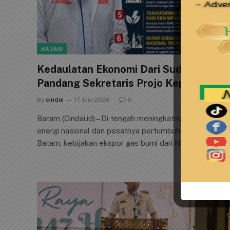
BATAM
Kedaulatan Ekonomi Dari Sudut
Pandang Sekretaris Projo Kepri
By
cindai
17 Juni 2026
0
Batam (Cindai.id) – Di tengah meningkatnya kebutuhan
energi nasional dan pesatnya pertumbuhan industri
Batam, kebijakan ekspor gas bumi dari Natuna…