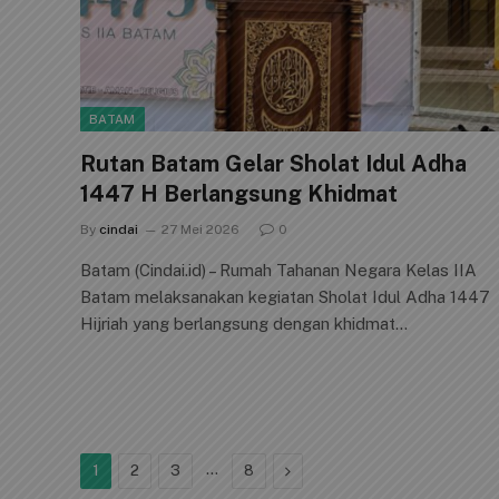
BATAM
Rutan Batam Gelar Sholat Idul Adha
1447 H Berlangsung Khidmat
By
cindai
27 Mei 2026
0
Batam (Cindai.id) – Rumah Tahanan Negara Kelas IIA
Batam melaksanakan kegiatan Sholat Idul Adha 1447
Hijriah yang berlangsung dengan khidmat…
…
Next
1
2
3
8