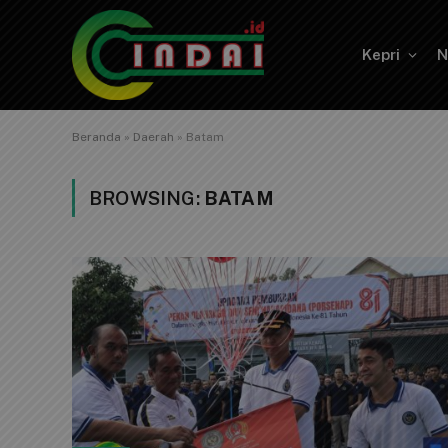
Kepri
N
Beranda
»
Daerah
»
Batam
BROWSING:
BATAM