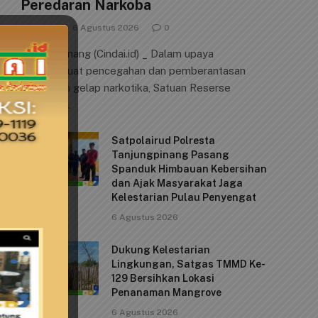
Peredaran Narkoba
By
cindai
6 Agustus 2026
0
Tanjungpinang (Cindai.id) _ Dalam upaya
memperkuat pencegahan dan pemberantasan
peredaran gelap narkotika, Satuan Reserse
Narkoba…
Satpolairud Polresta
Tanjungpinang Pasang
Spanduk Himbauan Kebersihan
dan Ajak Masyarakat Jaga
Kelestarian Pulau Penyengat
6 Agustus 2026
Dukung Kelestarian
Lingkungan, Satgas TMMD Ke-
129 Bersihkan Lokasi
Penanaman Mangrove
6 Agustus 2026