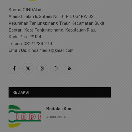
Kantor CINDAI.id
Alamat: Jalan Ir. Sutami No. 01 RT. 03/ RW 03,
Kelurahan Tanjungpinang Timur, Kecamatan Bukit
Bestari, Kota Tanjungpinang, Kepulauan Riau.
Kode Pos : 29124
Telpon: 0812 1239 1119
Email Us:
cindaimedia@gmail.com
Facebook
X
Instagram
WhatsApp
RSS
(Twitter)
REDAKSI
Redaksi Kami
4 Juni 2024