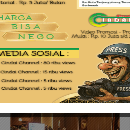
BATAM
Rutan Batam Gandeng Dinkes
Sosialisasi Bahaya Hantavirus Ke
Warga Binaan
By
cindai
12 Juni 2026
0
Batam (Cindai.id) – Rumah Tahanan Negara Kelas IIA
Batam bekerja sama dengan Dinas Kesehatan gelar
sosialisasi Hantavirus di Klinik Rutan…