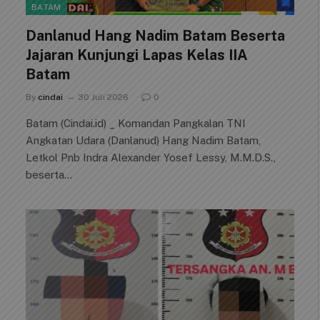
BATAM
Danlanud Hang Nadim Batam Beserta
Jajaran Kunjungi Lapas Kelas IIA
Batam
By
cindai
30 Juli 2026
0
Batam (Cindai.id) _ Komandan Pangkalan TNI
Angkatan Udara (Danlanud) Hang Nadim Batam,
Letkol Pnb Indra Alexander Yosef Lessy, M.M.D.S.,
beserta…