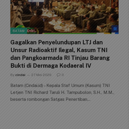
BATAM
Gagalkan Penyelundupan LTJ dan
Unsur Radioaktif Ilegal, Kasum TNI
dan Pangkoarmada RI Tinjau Barang
Bukti di Dermaga Kodaeral IV
By
cindai
27 Mei 2026
0
Batam (Cindai.id) – Kepala Staf Umum (Kasum) TNI
Letjen TNI Richard Taruli H. Tampubolon, S.H., M.M.,
beserta rombongan Satgas Penertiban…