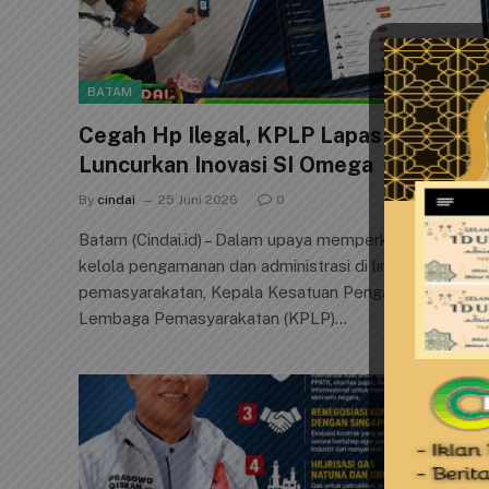
BATAM
Cegah Hp Ilegal, KPLP Lapas Batam
Luncurkan Inovasi SI Omega
By
cindai
25 Juni 2026
0
Batam (Cindai.id) – Dalam upaya memperkuat tata
kelola pengamanan dan administrasi di lingkungan
pemasyarakatan, Kepala Kesatuan Pengamanan
Lembaga Pemasyarakatan (KPLP)…