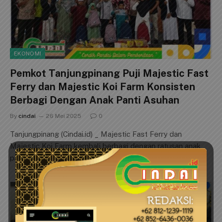
EKONOMI
Pemkot Tanjungpinang Puji Majestic Fast
Ferry dan Majestic Koi Farm Konsisten
Berbagi Dengan Anak Panti Asuhan
By
cindai
26 Mei 2025
0
Tanjungpinang (Cindai.id) _ Majestic Fast Ferry dan
Majestic Koi Farm kembali berbagi dengan ratusan anak
panti asuhan di Kota Tanjungpinang.…