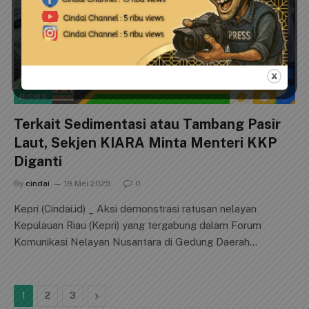
BISNIS
Terkait Sedimentasi atau Tambang Pasir
Laut, Sekjen KIARA Minta Menteri KKP
Diganti
By
cindai
19 Mei 2025
0
Kepri (Cindai.id) _ Aksi demonstrasi ratusan nelayan
Kepulauan Riau (Kepri) yang tergabung dalam Forum
Komunikasi Nelayan Nusantara di Gedung Daerah…
Next
1
2
3