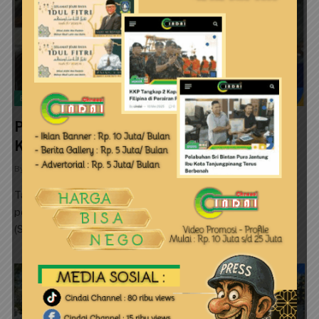
BISNIS
Pelabuhan Sri Bintan Pura Jantung Ibu
Kota Tanjungpinang Terus Berbenah
By
cindai
24 Mei 2025
0
Tanjungpinang (Cindai.id) _ PT Pelindo terus melakukan
pembenahan layanan publik di Pelabuhan Sri Bintan Pura
(SBP) yang merupakan gerbang utama…