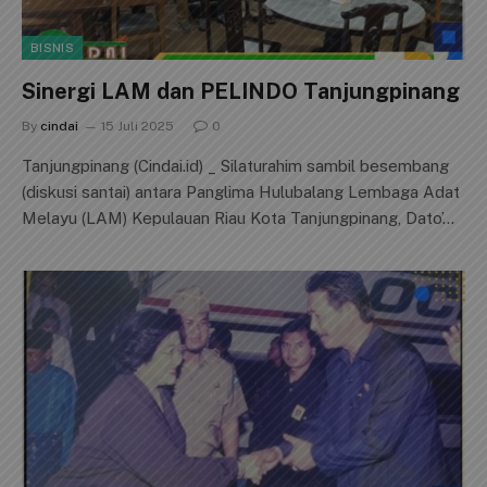
BISNIS
Sinergi LAM dan PELINDO Tanjungpinang
By
cindai
15 Juli 2025
0
Tanjungpinang (Cindai.id) _ Silaturahim sambil besembang
(diskusi santai) antara Panglima Hulubalang Lembaga Adat
Melayu (LAM) Kepulauan Riau Kota Tanjungpinang, Dato’…