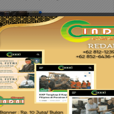
ahan dan Kawasan Permukiman Provinsi Kepri,
bangunan Daerah, Penelitian dan
n Kota, Badan Penanggulangan Bencana Provinsi
ahan dan Kawasan Permukiman Provinsi
rovinsi Kepulauan Riau, Udi Harbian, ST, MM,
umahan Perdesaan Direktorat Jenderal
n & Kawasan Permukiman, Hari Rubiyanto,