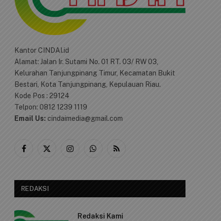
Kantor CINDAI.id
Alamat: Jalan Ir. Sutami No. 01 RT. 03/ RW 03,
Kelurahan Tanjungpinang Timur, Kecamatan Bukit
Bestari, Kota Tanjungpinang, Kepulauan Riau.
Kode Pos : 29124
Telpon: 0812 1239 1119
Email Us:
cindaimedia@gmail.com
Facebook
X
Instagram
WhatsApp
RSS
(Twitter)
REDAKSI
Redaksi Kami