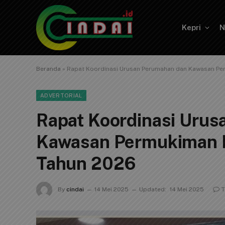
Kepri
N
Beranda
»
Rapat Koordinasi Urusan Perumahan dan Kawasan Per
ADVERTORIAL
Rapat Koordinasi Uru
Kawasan Permukiman P
Tahun 2026
By
cindai
14 Mei 2025
Updated:
14 Mei 2025
T