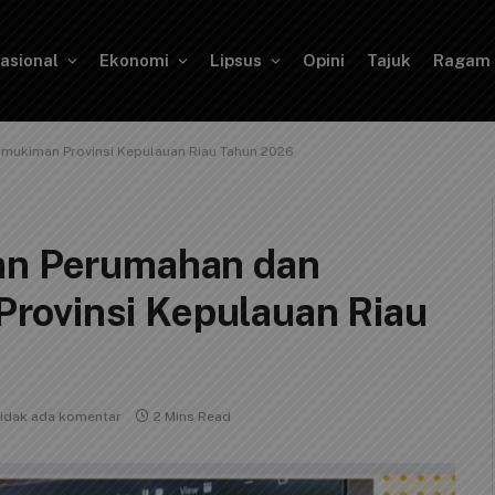
asional
Ekonomi
Lipsus
Opini
Tajuk
Ragam
mukiman Provinsi Kepulauan Riau Tahun 2026
san Perumahan dan
rovinsi Kepulauan Riau
idak ada komentar
2 Mins Read