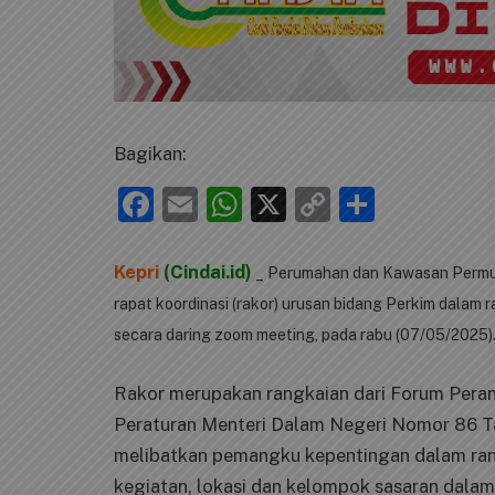
Bagikan:
Facebook
Email
WhatsApp
X
Copy
Share
Link
Kepri
(Cindai.id)
_ Perumahan dan Kawasan Permuki
rapat koordinasi (rakor) urusan bidang Perkim dala
secara daring zoom meeting, pada rabu (07/05/2025)
Rakor merupakan rangkaian dari Forum Pera
Peraturan Menteri Dalam Negeri Nomor 86 T
melibatkan pemangku kepentingan dalam ran
kegiatan, lokasi dan kelompok sasaran dalam