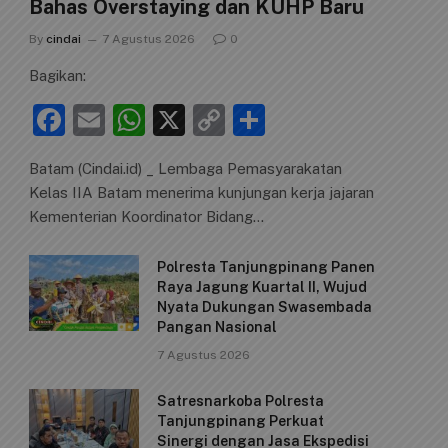
Bahas Overstaying dan KUHP Baru
By
cindai
7 Agustus 2026
0
Bagikan:
F
E
W
X
C
S
a
m
h
o
h
Batam (Cindai.id) _ Lembaga Pemasyarakatan
c
ai
at
p
ar
Kelas IIA Batam menerima kunjungan kerja jajaran
e
l
s
y
e
Kementerian Koordinator Bidang…
b
A
Li
Polresta Tanjungpinang Panen
o
p
n
Raya Jagung Kuartal II, Wujud
o
p
k
Nyata Dukungan Swasembada
Pangan Nasional
k
7 Agustus 2026
Satresnarkoba Polresta
Tanjungpinang Perkuat
Sinergi dengan Jasa Ekspedisi