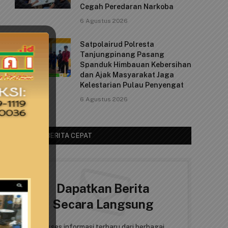
Cegah Peredaran Narkoba
6 Agustus 2026
Satpolairud Polresta
Tanjungpinang Pasang
Spanduk Himbauan Kebersihan
dan Ajak Masyarakat Jaga
Kelestarian Pulau Penyengat
6 Agustus 2026
AKSES BERITA CEPAT
Dapatkan Berita
Secara Langsung
Akses informasi terbaru dari berbagai