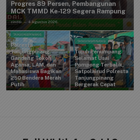
Progres 89 Persen, Pembangunan
MCK TMMD Ke-129 Segera Rampung
cindai
4 Agustus 2026
TANJUNGPINANG
TANJUNGPINANG
Polresta
Tanjungpinang
Tujuh Penumpang
Gandeng Tokoh
Selamat Usai
Agama, LAM, dan
Pompong Terbalik,
Mahasiswa Bagikan
Satpolairud Polresta
250 Bendera Merah
Tanjungpinang
Putih
Bergerak Cepat