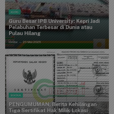
KEPRI
Guru Besar IPB University: Kepri Jadi
Pelabuhan Terbesar di Dunia atau
Pulau Hilang
cindai
20 Mei 2025
BINTAN
PENGUMUMAN, Berita Kehilangan
Tiga Sertifikat Hak Milik Lokasi