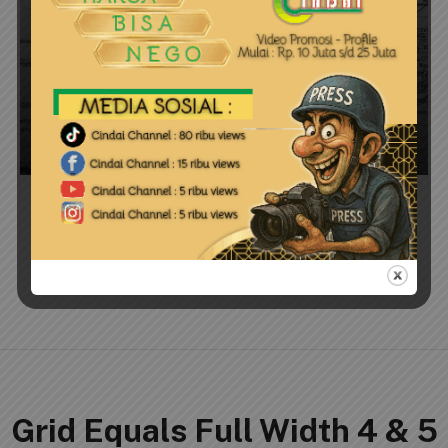
BINTAN
PENGUMUMAN, Berita Kehilangan Tiga
Sertifikat Hak Milik Lokasi Kecamatan Bintan
Timur
cindai
15 Juli 2024
3 Columns Centered
Grid Equals Full Width 4 & 5