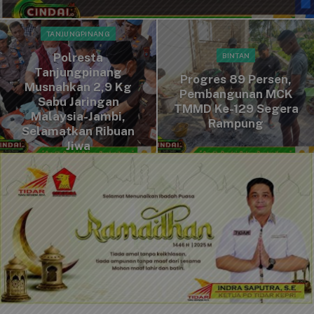
TANJUNGPINANG
Polresta
BINTAN
Tanjungpinang
Progres 89 Persen,
Musnahkan 2,9 Kg
Pembangunan MCK
Sabu Jaringan
TMMD Ke-129 Segera
Malaysia-Jambi,
Rampung
Selamatkan Ribuan
Jiwa