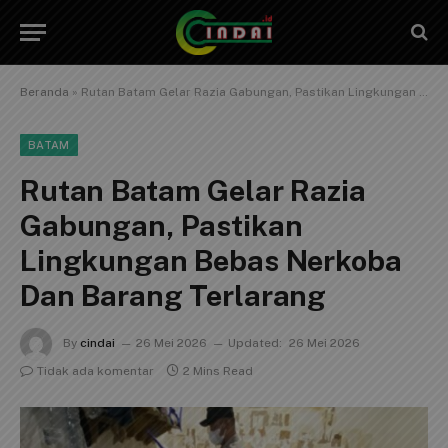
Beranda
»
Rutan Batam Gelar Razia Gabungan, Pastikan Lingkungan Bebas Nerkoba Dan Barang Terlarang
BATAM
Rutan Batam Gelar Razia
Gabungan, Pastikan
Lingkungan Bebas Nerkoba
Dan Barang Terlarang
By
cindai
26 Mei 2026
Updated:
26 Mei 2026
Tidak ada komentar
2 Mins Read