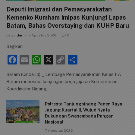
Deputi Imigrasi dan Pemasyarakatan
Kemenko Kumham Imipas Kunjungi Lapas
Batam, Bahas Overstaying dan KUHP Baru
By
cindai
7 Agustus 2026
0
Bagikan:
F
E
W
X
C
S
a
m
h
o
h
Batam (Cindai.id) _ Lembaga Pemasyarakatan Kelas IIA
c
ai
at
p
ar
Batam menerima kunjungan kerja jajaran Kementerian
e
l
s
y
e
Koordinator Bidang…
b
A
Li
Polresta Tanjungpinang Panen Raya
o
p
n
Jagung Kuartal II, Wujud Nyata
o
p
k
Dukungan Swasembada Pangan
Nasional
k
7 Agustus 2026