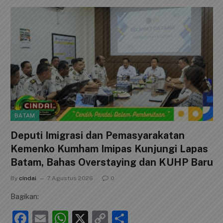
BATAM
Deputi Imigrasi dan Pemasyarakatan
Kemenko Kumham Imipas Kunjungi Lapas
Batam, Bahas Overstaying dan KUHP Baru
By
cindai
7 Agustus 2026
0
Bagikan:
F
E
W
X
C
S