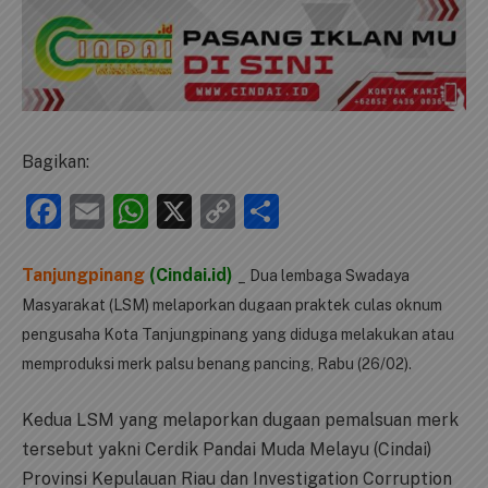
Bagikan:
Facebook
Email
WhatsApp
X
Copy
Share
Link
Tanjungpinang
(Cindai.id)
_ Dua lembaga Swadaya
Masyarakat (LSM) melaporkan dugaan praktek culas oknum
pengusaha Kota Tanjungpinang yang diduga melakukan atau
memproduksi merk palsu benang pancing, Rabu (26/02).
Kedua LSM yang melaporkan dugaan pemalsuan merk
tersebut yakni Cerdik Pandai Muda Melayu (Cindai)
Provinsi Kepulauan Riau dan Investigation Corruption