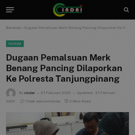
Beranda
»
Dugaan Pemalsuan Merk Benang Pancing Dilaporkan Ke Polresta Tanjungpinang
HUKUM
Dugaan Pemalsuan Merk
Benang Pancing Dilaporkan
Ke Polresta Tanjungpinang
By
cindai
27 Februari 2025
Updated:
27 Februari
2025
Tidak ada komentar
2 Mins Read