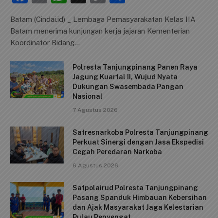
a
m
h
o
h
Batam (Cindai.id) _ Lembaga Pemasyarakatan Kelas IIA
c
ai
at
p
ar
Batam menerima kunjungan kerja jajaran Kementerian
e
l
s
y
e
Koordinator Bidang…
b
A
Li
Polresta Tanjungpinang Panen Raya
o
p
n
Jagung Kuartal II, Wujud Nyata
o
p
k
Dukungan Swasembada Pangan
Nasional
k
7 Agustus 2026
Satresnarkoba Polresta Tanjungpinang
Perkuat Sinergi dengan Jasa Ekspedisi
Cegah Peredaran Narkoba
6 Agustus 2026
Satpolairud Polresta Tanjungpinang
Pasang Spanduk Himbauan Kebersihan
dan Ajak Masyarakat Jaga Kelestarian
Pulau Penyengat