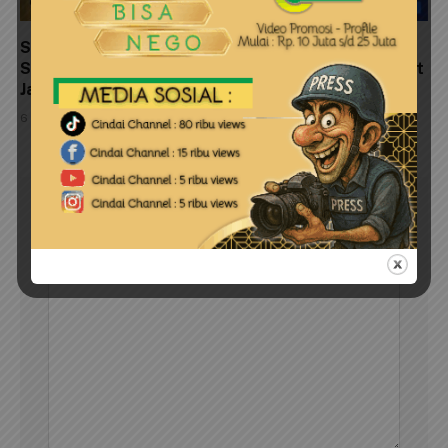
Satpolairud Polresta Tanjungpinang Pasang
Spanduk Himbauan Kebersihan dan Ajak Masyarakat
Jaga Kelestarian Pulau Penyengat
6 Agustus 2026
LEAVE A REPLY