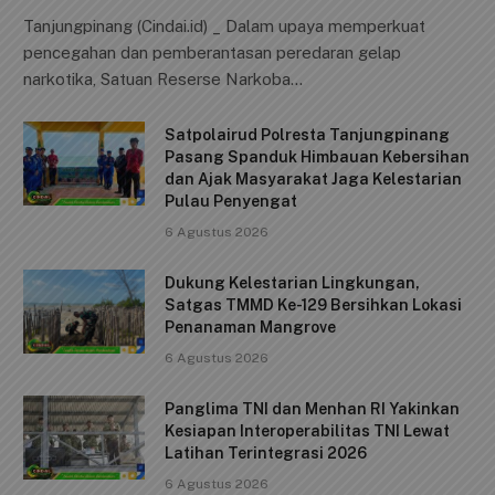
a
m
h
o
h
Tanjungpinang (Cindai.id) _ Dalam upaya memperkuat
c
ai
at
p
ar
pencegahan dan pemberantasan peredaran gelap
e
l
s
y
e
narkotika, Satuan Reserse Narkoba…
b
A
Li
Satpolairud Polresta Tanjungpinang
o
p
n
Pasang Spanduk Himbauan Kebersihan
o
p
k
dan Ajak Masyarakat Jaga Kelestarian
Pulau Penyengat
k
6 Agustus 2026
Dukung Kelestarian Lingkungan,
Satgas TMMD Ke-129 Bersihkan Lokasi
Penanaman Mangrove
6 Agustus 2026
Panglima TNI dan Menhan RI Yakinkan
Kesiapan Interoperabilitas TNI Lewat
Latihan Terintegrasi 2026
6 Agustus 2026