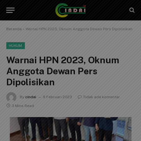
Beranda
»
Warnai HPN 2023, Oknum Anggota Dewan Pers Dipolisikan
HUKUM
Warnai HPN 2023, Oknum
Anggota Dewan Pers
Dipolisikan
By
cindai
9 Februari 2023
Tidak ada komentar
3 Mins Read