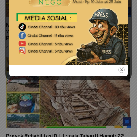
Mangrove Ditimbun, Hukum Ikut Tertimbun?
Walikota, Polisi dan Kejaksaan Jangan Berhenti di
Pelaku Lapangan
21 Juli 2026
Proyek Rehabilitasi D.I. Jemaja Tahap II Hampir 22