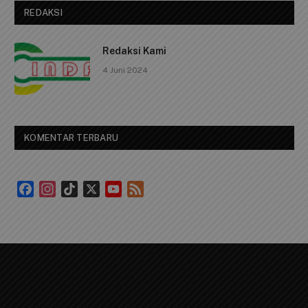
Telpon: 0812 1239 1119
Email Us:
cindaimedia@gmail.com
Facebook
X
Instagram
WhatsApp
RSS
(Twitter)
REDAKSI
Redaksi Kami
4 Juni 2024
KOMENTAR TERBARU
Facebook
Instagram
TikTok
X
YouTube
Feed