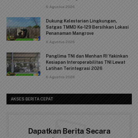
c
ai
at
p
ar
pencegahan dan pemberantasan peredaran gelap
e
l
s
y
e
narkotika, Satuan Reserse Narkoba…
b
A
Li
Satpolairud Polresta Tanjungpinang
o
p
n
Pasang Spanduk Himbauan Kebersihan
o
p
k
dan Ajak Masyarakat Jaga Kelestarian
Pulau Penyengat
k
6 Agustus 2026
Dukung Kelestarian Lingkungan,
Satgas TMMD Ke-129 Bersihkan Lokasi
Penanaman Mangrove
6 Agustus 2026
Panglima TNI dan Menhan RI Yakinkan
Kesiapan Interoperabilitas TNI Lewat
Latihan Terintegrasi 2026
6 Agustus 2026