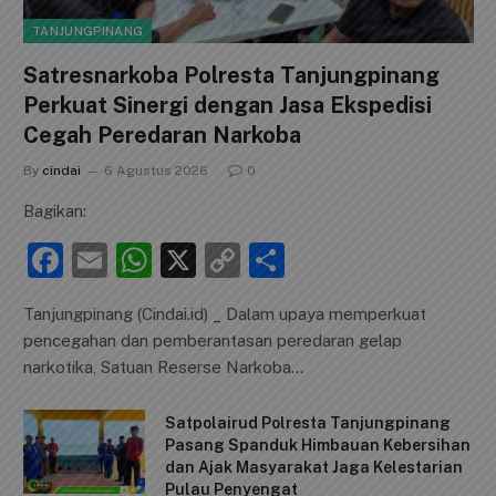
TANJUNGPINANG
Satresnarkoba Polresta Tanjungpinang
Perkuat Sinergi dengan Jasa Ekspedisi
Cegah Peredaran Narkoba
By
cindai
6 Agustus 2026
0
Bagikan:
F
E
W
X
C
S
a
m
h
o
h
Tanjungpinang (Cindai.id) _ Dalam upaya memperkuat