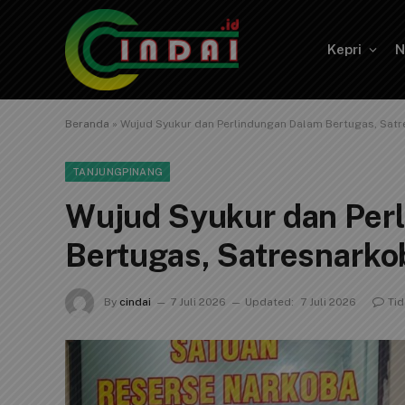
Kepri
N
Beranda
»
Wujud Syukur dan Perlindungan Dalam Bertugas, Sat
TANJUNGPINANG
Wujud Syukur dan Per
Bertugas, Satresnarko
By
cindai
7 Juli 2026
Updated:
7 Juli 2026
Ti