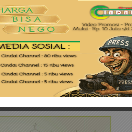
Polri dengan masyarakat,” ujarnya
mi juga ingin mendekatkan diri dengan
, kami memohon agar diberikan kekuatan,
 memberantas peredaran narkoba di
nak yatim sebagai bentuk kasih sayang dan
 sesama.(mona)