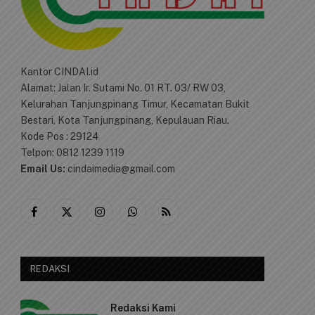
Kantor CINDAI.id
Alamat: Jalan Ir. Sutami No. 01 RT. 03/ RW 03,
Kelurahan Tanjungpinang Timur, Kecamatan Bukit
Bestari, Kota Tanjungpinang, Kepulauan Riau.
Kode Pos : 29124
Telpon: 0812 1239 1119
Email Us:
cindaimedia@gmail.com
Facebook
X
Instagram
WhatsApp
RSS
(Twitter)
REDAKSI
e
Redaksi Kami