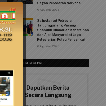
Cegah Peredaran Narkoba
6 Agustus 2026
Satpolairud Polresta
Tanjungpinang Pasang
Spanduk Himbauan Kebersihan
dan Ajak Masyarakat Jaga
Kelestarian Pulau Penyengat
6 Agustus 2026
AKSES BERITA CEPAT
Dapatkan Berita
Secara Langsung
Akses informasi terbaru dari berbagai