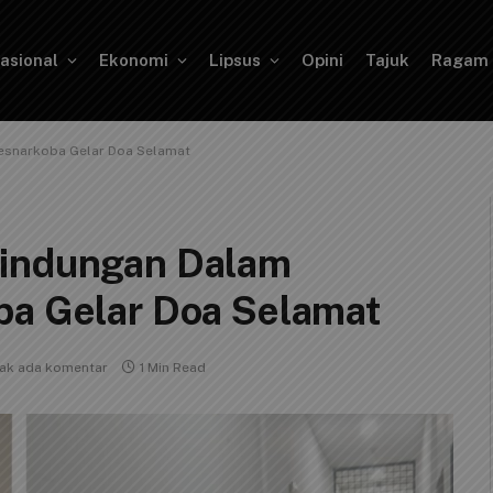
asional
Ekonomi
Lipsus
Opini
Tajuk
Ragam
resnarkoba Gelar Doa Selamat
lindungan Dalam
ba Gelar Doa Selamat
dak ada komentar
1 Min Read