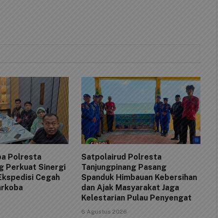
a Polresta
Satpolairud Polresta
g Perkuat Sinergi
Tanjungpinang Pasang
Ekspedisi Cegah
Spanduk Himbauan Kebersihan
arkoba
dan Ajak Masyarakat Jaga
Kelestarian Pulau Penyengat
6 Agustus 2026