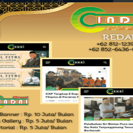
KP Syofian Rida S.H., M.H. menyampaikan
Polri kepada masyarakat, khususnya anak yatim.
 ingin berbagi kebahagiaan dengan anak
enjadi berkah dan membawa manfaat,