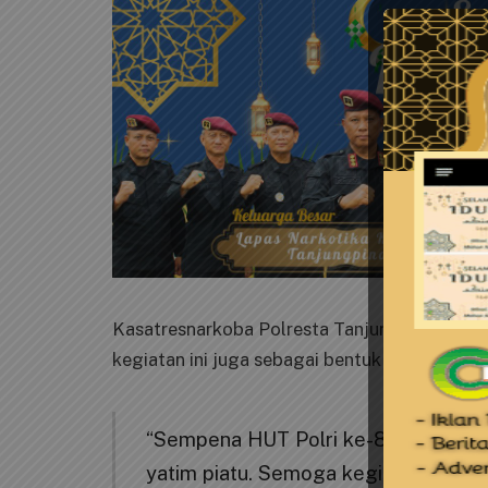
Kasatresnarkoba Polresta Tanjungpinang, A
kegiatan ini juga sebagai bentuk kepedulian 
“Sempena HUT Polri ke-80 ini, kami
yatim piatu. Semoga kegiatan ini m