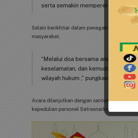
serta semakin mempererat hubungan 
Selain berikhtiar dalam penegakan hukum, ka
masyarakat.
“Melalui doa bersama anak yatim ini
keselamatan, dan kemudahan dalam
wilayah hukum ,” pungkasnya
Acara dilanjutkan dengan santunan kepada a
kepedulian personel Satresnarkoba terhadap