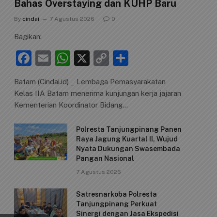
Bahas Overstaying dan KUHP Baru
By
cindai
7 Agustus 2026
0
Bagikan:
F
E
W
X
C
S
a
m
h
o
h
Batam (Cindai.id) _ Lembaga Pemasyarakatan
c
ai
at
p
ar
Kelas IIA Batam menerima kunjungan kerja jajaran
e
l
s
y
e
Kementerian Koordinator Bidang…
b
A
Li
Polresta Tanjungpinang Panen
o
p
n
Raya Jagung Kuartal II, Wujud
o
p
k
Nyata Dukungan Swasembada
Pangan Nasional
k
7 Agustus 2026
Satresnarkoba Polresta
Tanjungpinang Perkuat
Sinergi dengan Jasa Ekspedisi