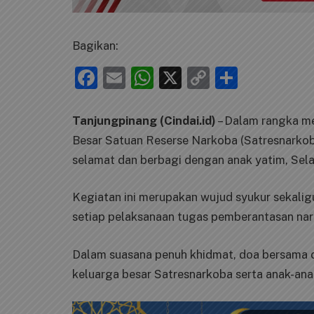
Bagikan:
Facebook
Email
WhatsApp
X
Copy
Share
Link
Tanjungpinang (Cindai.id)
– Dalam rangka m
Besar Satuan Reserse Narkoba (Satresnarko
selamat dan berbagi dengan anak yatim, Sela
Kegiatan ini merupakan wujud syukur sekal
setiap pelaksanaan tugas pemberantasan nar
Dalam suasana penuh khidmat, doa bersama di
keluarga besar Satresnarkoba serta anak-ana