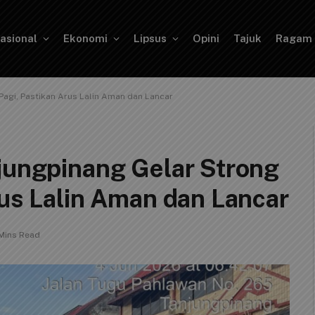
asional
Ekonomi
Lipsus
Opini
Tajuk
Ragam
Pagi, Pastikan Arus Lalin Aman dan Lancar
njungpinang Gelar Strong
rus Lalin Aman dan Lancar
Mins Read