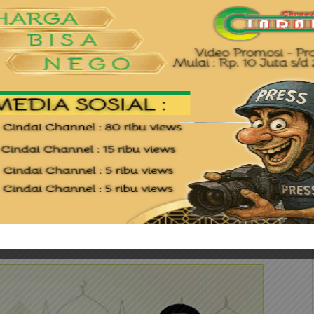
ia Siregar, S.Tr.K, S.I.K menyampaikan bahwa kegiatan
 Polri kepada masyarakat guna menciptakan situasi
lu lintas (Kamseltibcarlantas).
am-jam sibuk, diharapkan dapat memberikan rasa aman
elancaran aktivitas pagi hari,” ujarnya.
s di wilayah hukum Polresta Tanjungpinang terpantau aman,
 Lantas di tengah masyarakat juga mendapat respons positif
an responsif.(Red)