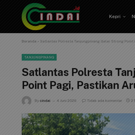
Kepri
N
Beranda
»
Satlantas Polresta Tanjungpinang Gelar Strong Point 
TANJUNGPINANG
Satlantas Polresta Ta
Point Pagi, Pastikan A
By
cindai
4 Juni 2026
Tidak ada komentar
2 