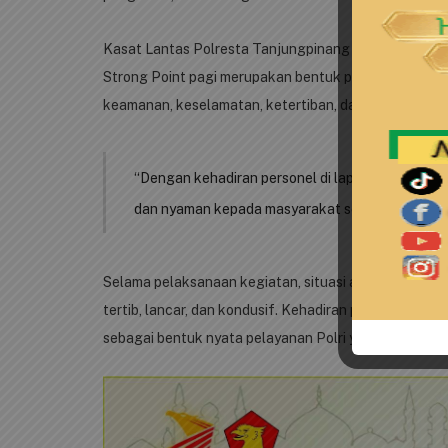
Kasat Lantas Polresta Tanjungpinang AKP Dhia Cynth
Strong Point pagi merupakan bentuk pelayanan prima
keamanan, keselamatan, ketertiban, dan kelancaran la
“Dengan kehadiran personel di lapangan pada j
dan nyaman kepada masyarakat serta mendukung k
Selama pelaksanaan kegiatan, situasi arus lalu linta
tertib, lancar, dan kondusif. Kehadiran personel Sat
sebagai bentuk nyata pelayanan Polri yang humanis d