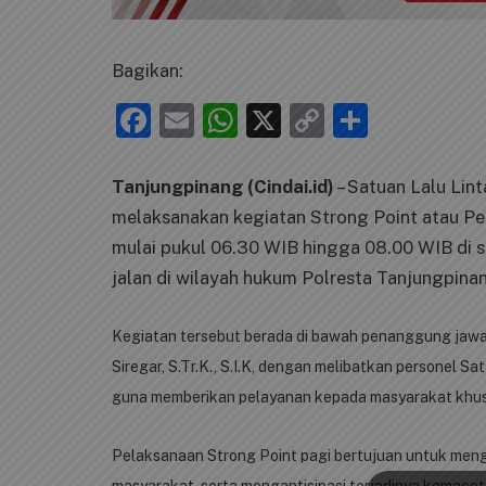
Bagikan:
Facebook
Email
WhatsApp
X
Copy
Share
Link
Tanjungpinang (Cindai.id)
– Satuan Lalu Lin
melaksanakan kegiatan Strong Point atau Pe
mulai pukul 06.30 WIB hingga 08.00 WIB di 
jalan di wilayah hukum Polresta Tanjungpina
Kegiatan tersebut berada di bawah penanggung jawa
Siregar, S.Tr.K., S.I.K, dengan melibatkan personel S
guna memberikan pelayanan kepada masyarakat khusu
Pelaksanaan Strong Point pagi bertujuan untuk meng
masyarakat, serta mengantisipasi terjadinya kemacet