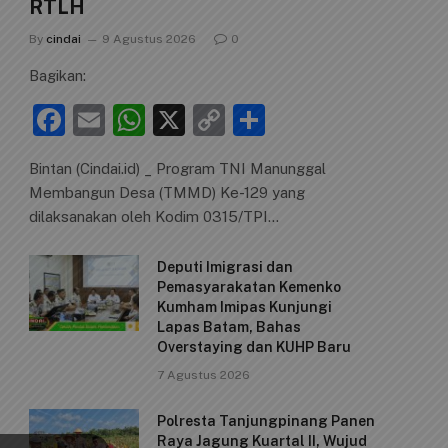
RTLH
By
cindai
9 Agustus 2026
0
Bagikan:
F
E
W
X
C
S
a
m
h
o
h
Bintan (Cindai.id) _ Program TNI Manunggal
c
ai
at
p
ar
Membangun Desa (TMMD) Ke-129 yang
e
l
s
y
e
dilaksanakan oleh Kodim 0315/TPI…
b
A
Li
Deputi Imigrasi dan
o
p
n
Pemasyarakatan Kemenko
o
p
k
Kumham Imipas Kunjungi
Lapas Batam, Bahas
k
Overstaying dan KUHP Baru
7 Agustus 2026
Polresta Tanjungpinang Panen
Raya Jagung Kuartal II, Wujud