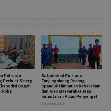
a Polresta
Satpolairud Polresta
g Perkuat Sinergi
Tanjungpinang Pasang
Ekspedisi Cegah
Spanduk Himbauan Kebersihan
arkoba
dan Ajak Masyarakat Jaga
Kelestarian Pulau Penyengat
6 Agustus 2026