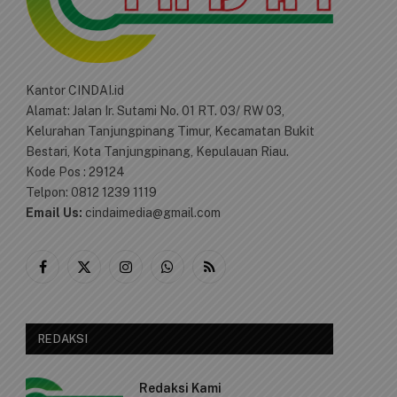
Kantor CINDAI.id
Alamat: Jalan Ir. Sutami No. 01 RT. 03/ RW 03,
Kelurahan Tanjungpinang Timur, Kecamatan Bukit
Bestari, Kota Tanjungpinang, Kepulauan Riau.
Kode Pos : 29124
Telpon: 0812 1239 1119
Email Us:
cindaimedia@gmail.com
Facebook
X
Instagram
WhatsApp
RSS
(Twitter)
REDAKSI
e
Redaksi Kami