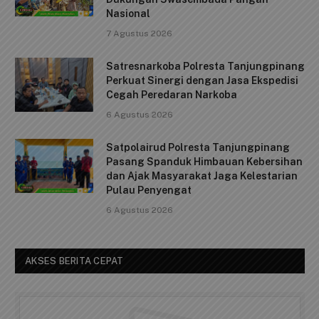
Batam (Cindai.id) _ Lembaga Pemasyarakatan Kelas IIA
c
ai
at
p
ar
Batam menerima kunjungan kerja jajaran Kementerian
e
l
s
y
e
Koordinator Bidang…
b
A
Li
Polresta Tanjungpinang Panen Raya
o
p
n
Jagung Kuartal II, Wujud Nyata
o
p
k
Dukungan Swasembada Pangan
Nasional
k
7 Agustus 2026
Satresnarkoba Polresta Tanjungpinang
Perkuat Sinergi dengan Jasa Ekspedisi
Cegah Peredaran Narkoba
6 Agustus 2026
Satpolairud Polresta Tanjungpinang
Pasang Spanduk Himbauan Kebersihan
dan Ajak Masyarakat Jaga Kelestarian
Pulau Penyengat
6 Agustus 2026