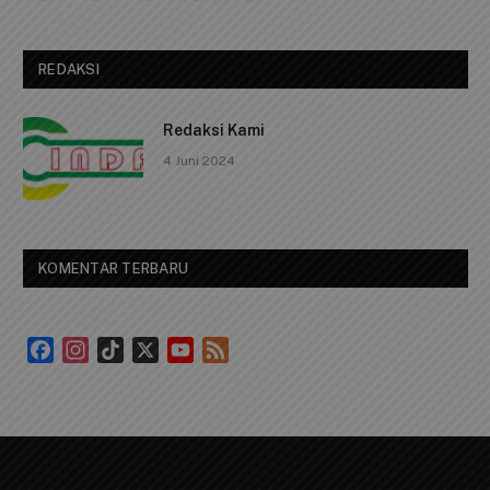
Tanjungpinang, Kepulauan Riau.
Kode Pos : 29124
Telpon: 0812 1239 1119
Email Us:
cindaimedia@gmail.com
Facebook
X
Instagram
WhatsApp
RSS
(Twitter)
REDAKSI
Redaksi Kami
4 Juni 2024
KOMENTAR TERBARU