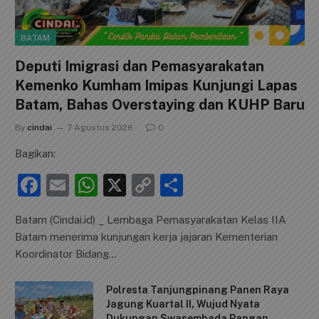
BATAM
Deputi Imigrasi dan Pemasyarakatan
Kemenko Kumham Imipas Kunjungi Lapas
Batam, Bahas Overstaying dan KUHP Baru
By
cindai
7 Agustus 2026
0
Bagikan:
F
E
W
X
C
S
a
m
h
o
h