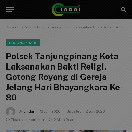
Beranda
»
Polsek Tanjungpinang Kota Laksanakan Bakti Religi, Gotong Royong di Gereja Jelang Hari Bhayangkara Ke-80
TANJUNGPINANG
Polsek Tanjungpinang Kota
Laksanakan Bakti Religi,
Gotong Royong di Gereja
Jelang Hari Bhayangkara Ke-
80
By
cindai
12 Juni 2026
Updated:
12 Juni 2026
Tidak ada komentar
2 Mins Read