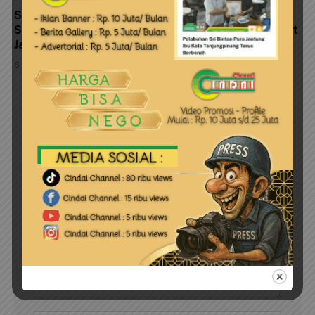
Satpolairud Polresta Tanjungpinang Pasang
Spanduk Himbauan Kebersihan dan Ajak Masyarakat
Jaga Kelestarian Pulau Penyengat
6 Agustus 2026
LEAVE A REPLY