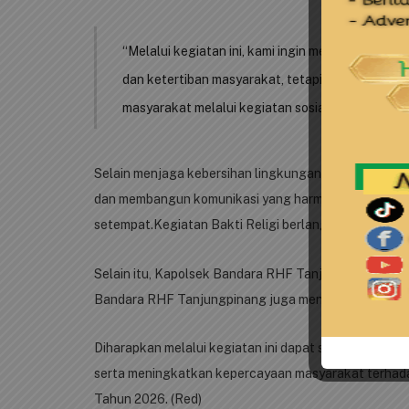
“Melalui kegiatan ini, kami ingin menunjukkan b
dan ketertiban masyarakat, tetapi juga hadir u
masyarakat melalui kegiatan sosial dan keagamaa
Selain menjaga kebersihan lingkungan rumah ibadah, 
dan membangun komunikasi yang harmonis antara Po
setempat.Kegiatan Bakti Religi berlangsung dengan
Selain itu, Kapolsek Bandara RHF Tanjungpinang Iptu 
Bandara RHF Tanjungpinang juga menyerahkan banso
Diharapkan melalui kegiatan ini dapat semakin menu
serta meningkatkan kepercayaan masyarakat terhada
Tahun 2026. (Red)