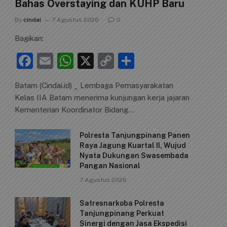
Bahas Overstaying dan KUHP Baru
By
cindai
7 Agustus 2026
0
Bagikan:
F
E
W
X
C
S
a
m
h
o
h
Batam (Cindai.id) _ Lembaga Pemasyarakatan
c
ai
at
p
ar
Kelas IIA Batam menerima kunjungan kerja jajaran
e
l
s
y
e
Kementerian Koordinator Bidang…
b
A
Li
Polresta Tanjungpinang Panen
o
p
n
Raya Jagung Kuartal II, Wujud
o
p
k
Nyata Dukungan Swasembada
Pangan Nasional
k
7 Agustus 2026
Satresnarkoba Polresta
Tanjungpinang Perkuat
Sinergi dengan Jasa Ekspedisi