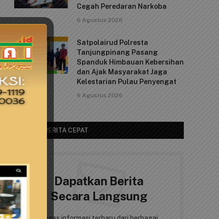
Cegah Peredaran Narkoba
6 Agustus 2026
Satpolairud Polresta
Tanjungpinang Pasang
Spanduk Himbauan Kebersihan
dan Ajak Masyarakat Jaga
Kelestarian Pulau Penyengat
6 Agustus 2026
AKSES BERITA CEPAT
Dapatkan Berita
Secara Langsung
Akses informasi terbaru dari berbagai