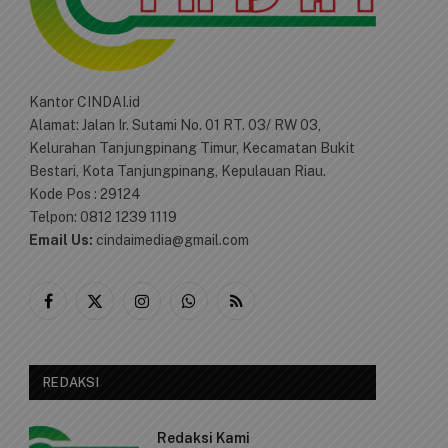
Kantor CINDAI.id
Alamat: Jalan Ir. Sutami No. 01 RT. 03/ RW 03,
Kelurahan Tanjungpinang Timur, Kecamatan Bukit
Bestari, Kota Tanjungpinang, Kepulauan Riau.
Kode Pos : 29124
Telpon: 0812 1239 1119
Email Us:
cindaimedia@gmail.com
Facebook
X
Instagram
WhatsApp
RSS
(Twitter)
REDAKSI
Redaksi Kami