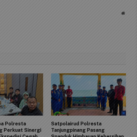
Websit
a Polresta
Satpolairud Polresta
g Perkuat Sinergi
Tanjungpinang Pasang
Ekspedisi Cegah
Spanduk Himbauan Kebersihan