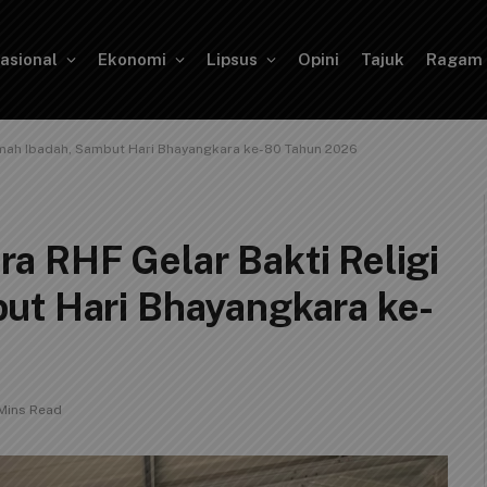
asional
Ekonomi
Lipsus
Opini
Tajuk
Ragam
umah Ibadah, Sambut Hari Bhayangkara ke-80 Tahun 2026
a RHF Gelar Bakti Religi
ut Hari Bhayangkara ke-
Mins Read