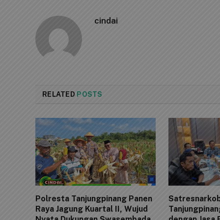
cindai
RELATED
POSTS
Polresta Tanjungpinang Panen
Satresnarkob
Raya Jagung Kuartal II, Wujud
Tanjungpinan
Nyata Dukungan Swasembada
dengan Jasa 