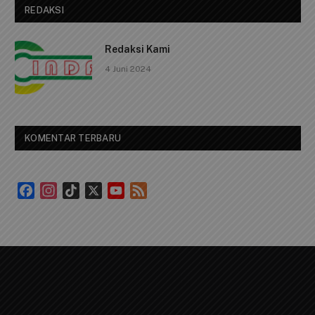
Telpon: 0812 1239 1119
Email Us:
cindaimedia@gmail.com
Facebook
X
Instagram
WhatsApp
RSS
(Twitter)
REDAKSI
Redaksi Kami
4 Juni 2024
KOMENTAR TERBARU
Facebook
Instagram
TikTok
X
YouTube
Feed
Channel