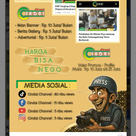
Blue Lantern Foundation Gelar Forum Sinkronisasi
Pengelolaan TWP Timur Pulau Bintan
26 Juli 2026
Kejari Tanjungpinang Pastikan Ada Peristiwa Pidana,
Kasus Penimbunan Mangrove Dompak Segera Naik