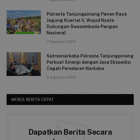
e
l
s
y
e
0315/TPI…
b
A
Li
Deputi Imigrasi dan Pemasyarakatan
o
p
n
Kemenko Kumham Imipas Kunjungi
o
p
k
Lapas Batam, Bahas Overstaying dan
KUHP Baru
k
7 Agustus 2026
Polresta Tanjungpinang Panen Raya
Jagung Kuartal II, Wujud Nyata
Dukungan Swasembada Pangan
Nasional
7 Agustus 2026
Satresnarkoba Polresta Tanjungpinang
Perkuat Sinergi dengan Jasa Ekspedisi
Cegah Peredaran Narkoba
6 Agustus 2026