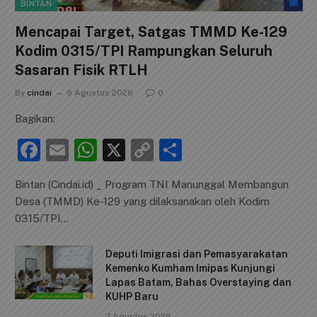
BINTAN
Mencapai Target, Satgas TMMD Ke-129
Kodim 0315/TPI Rampungkan Seluruh
Sasaran Fisik RTLH
By
cindai
9 Agustus 2026
0
Bagikan:
F
E
W
X
C
S
a
m
h
o
h
Bintan (Cindai.id) _ Program TNI Manunggal Membangun
c
ai
at
p
ar
Desa (TMMD) Ke-129 yang dilaksanakan oleh Kodim