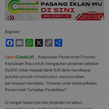
Bagikan:
Facebook
Email
WhatsApp
X
Copy
Share
Link
Opini
(Cindai.id)
_ Keputusan Pemerintah Provinsi
Kepulauan Riau untuk mengajukan pinjaman sebesar
Rp400 miliar kepada Bank BJB demi membiayai
puluhan proyek infrastruktur memunculkan
pertanyaan mendasar, “Dimana Letak Keberpihakan
Pemerintah Terhadap Pendidikan?
Di tengah besarnya nilai pinjaman tersebut,