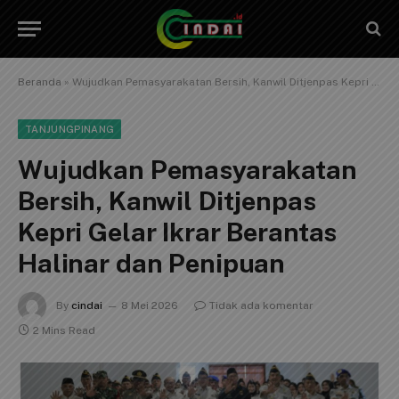
Beranda
»
Wujudkan Pemasyarakatan Bersih, Kanwil Ditjenpas Kepri Gelar Ikrar Berantas Halinar dan Penipuan
TANJUNGPINANG
Wujudkan Pemasyarakatan
Bersih, Kanwil Ditjenpas
Kepri Gelar Ikrar Berantas
Halinar dan Penipuan
By
cindai
8 Mei 2026
Tidak ada komentar
2 Mins Read