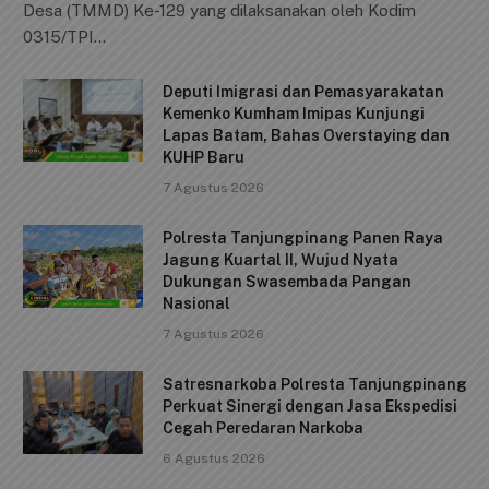
c
ai
at
p
ar
Desa (TMMD) Ke-129 yang dilaksanakan oleh Kodim
e
l
s
y
e
0315/TPI…
b
A
Li
Deputi Imigrasi dan Pemasyarakatan
o
p
n
Kemenko Kumham Imipas Kunjungi
o
p
k
Lapas Batam, Bahas Overstaying dan
KUHP Baru
k
7 Agustus 2026
Polresta Tanjungpinang Panen Raya
Jagung Kuartal II, Wujud Nyata
Dukungan Swasembada Pangan
Nasional
7 Agustus 2026
Satresnarkoba Polresta Tanjungpinang
Perkuat Sinergi dengan Jasa Ekspedisi
Cegah Peredaran Narkoba
6 Agustus 2026