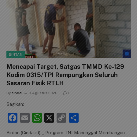
BINTAN
Mencapai Target, Satgas TMMD Ke-129
Kodim 0315/TPI Rampungkan Seluruh
Sasaran Fisik RTLH
By
cindai
9 Agustus 2026
0
Bagikan:
F
E
W
X
C
S
a
m
h
o
h
Bintan (Cindai.id) _ Program TNI Manunggal Membangun