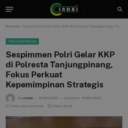
Beranda
»
Sespimmen Polri Gelar KKP di Polresta Tanjungpinang, Fokus Perkuat Kepemimpinan Strategis
TANJUNGPINANG
Sespimmen Polri Gelar KKP
di Polresta Tanjungpinang,
Fokus Perkuat
Kepemimpinan Strategis
By
cindai
19 Mei 2026
Updated:
19 Mei 2026
Tidak ada komentar
2 Mins Read