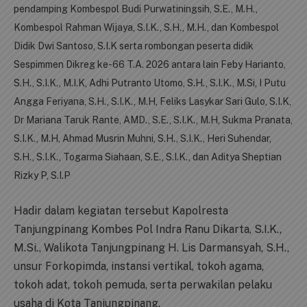
pendamping Kombespol Budi Purwatiningsih, S.E., M.H.,
Kombespol Rahman Wijaya, S.I.K., S.H., M.H., dan Kombespol
Didik Dwi Santoso, S.I.K serta rombongan peserta didik
Sespimmen Dikreg ke-66 T.A. 2026 antara lain
Feby Harianto,
S.H., S.I.K., M.I.K, Adhi Putranto Utomo, S.H., S.I.K., M.Si, I Putu
Angga Feriyana, S.H., S.I.K., M.H, Feliks Lasykar Sari Gulo, S.I.K,
Dr Mariana Taruk Rante, AMD., S.E., S.I.K., M.H, Sukma Pranata,
S.I.K., M.H, Ahmad Musrin Muhni, S.H., S.I.K., Heri Suhendar,
S.H., S.I.K., Togarma Siahaan, S.E., S.I.K., dan Aditya Sheptian
Rizky P, S.I.P
Hadir dalam kegiatan tersebut Kapolresta
Tanjungpinang Kombes Pol Indra Ranu Dikarta, S.I.K.,
M.Si., Walikota Tanjungpinang H. Lis Darmansyah, S.H.,
unsur Forkopimda, instansi vertikal, tokoh agama,
tokoh adat, tokoh pemuda, serta perwakilan pelaku
usaha di Kota Tanjungpinang.