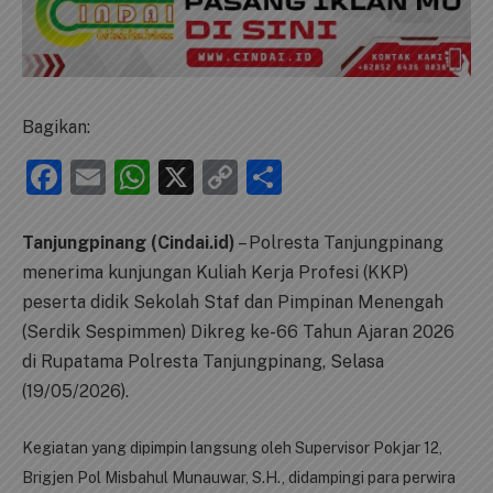
Bagikan:
Facebook
Email
WhatsApp
X
Copy
Share
Link
Tanjungpinang (Cindai.id)
– Polresta Tanjungpinang
menerima kunjungan Kuliah Kerja Profesi (KKP)
peserta didik Sekolah Staf dan Pimpinan Menengah
(Serdik Sespimmen) Dikreg ke-66 Tahun Ajaran 2026
di Rupatama Polresta Tanjungpinang, Selasa
(19/05/2026).
Kegiatan yang dipimpin langsung oleh Supervisor Pokjar 12,
Brigjen Pol Misbahul Munauwar, S.H., didampingi para perwira