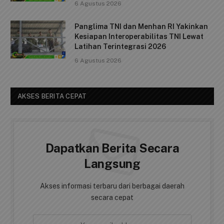
o
p
k
Pulau Penyengat
k
6 Agustus 2026
Dukung Kelestarian Lingkungan,
Satgas TMMD Ke-129 Bersihkan Lokasi
Penanaman Mangrove
6 Agustus 2026
Panglima TNI dan Menhan RI Yakinkan
Kesiapan Interoperabilitas TNI Lewat
Latihan Terintegrasi 2026
6 Agustus 2026
AKSES BERITA CEPAT