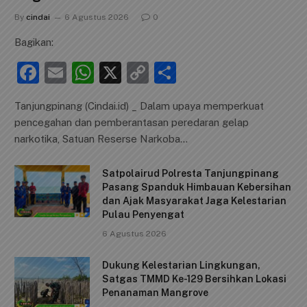
TANJUNGPINANG
Satresnarkoba Polresta Tanjungpinang
Perkuat Sinergi dengan Jasa Ekspedisi
Cegah Peredaran Narkoba
By
cindai
6 Agustus 2026
0
Bagikan:
F
E
W
X
C
S
a
m
h
o
h
Tanjungpinang (Cindai.id) _ Dalam upaya memperkuat
c
ai
at
p
ar
pencegahan dan pemberantasan peredaran gelap
e
l
s
y
e
narkotika, Satuan Reserse Narkoba…
b
A
Li
Satpolairud Polresta Tanjungpinang
o
p
n
Pasang Spanduk Himbauan Kebersihan
dan Ajak Masyarakat Jaga Kelestarian