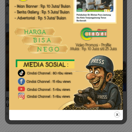
Jaga Kelestarian Pulau Penyengat
6 Agustus 2026
Resmikan Implementasi TTG, Lis Darmansyah
Ucapkan Terima Kasih kepada Mahasiswa KKN UGM
6 Agustus 2026