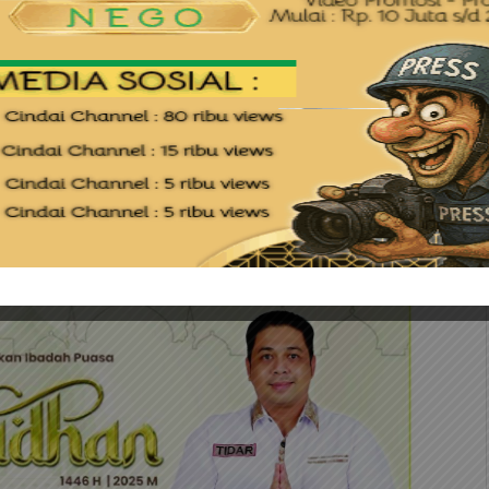
atan Tanjungpinang Timur Kota Tanjungpinang”,
ang AKP Lajun Siado Sianturi, S.I.K
P Lajun Siado Sianturi, S.I.K menyampaikan
atkan upaya pemberantasan peredaran narkotika
an dan kondusif di wilayah Kota Tanjungpinang.