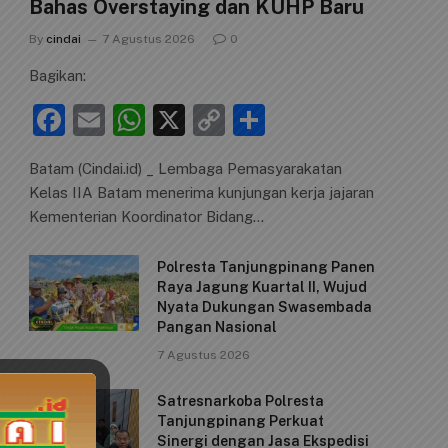
Bahas Overstaying dan KUHP Baru
By
cindai
7 Agustus 2026
0
Bagikan:
F
E
W
X
C
S
a
m
h
o
h
Batam (Cindai.id) _ Lembaga Pemasyarakatan
c
ai
at
p
ar
Kelas IIA Batam menerima kunjungan kerja jajaran
e
l
s
y
e
Kementerian Koordinator Bidang…
b
A
Li
Polresta Tanjungpinang Panen
o
p
n
Raya Jagung Kuartal II, Wujud
o
p
k
Nyata Dukungan Swasembada
Pangan Nasional
k
7 Agustus 2026
Satresnarkoba Polresta
Tanjungpinang Perkuat
Sinergi dengan Jasa Ekspedisi