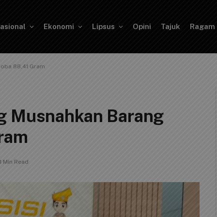
asional
Ekonomi
Lipsus
Opini
Tajuk
Ragam
koba 88,41 Gram
ng Musnahkan Barang
Gram
1 Min Read