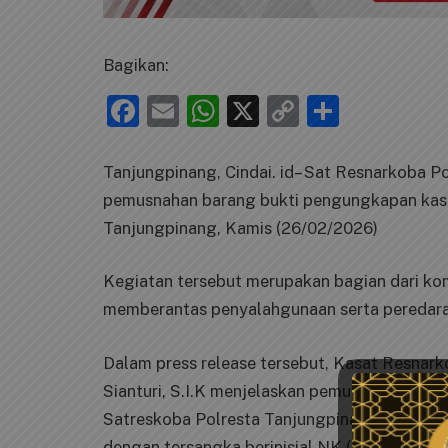
Bagikan:
Facebook
Email
WhatsApp
X
Copy
Share
Link
Tanjungpinang, Cindai. id– Sat Resnarkoba P
pemusnahan barang bukti pengungkapan kasus
Tanjungpinang, Kamis (26/02/2026)
Kegiatan tersebut merupakan bagian dari k
memberantas penyalahgunaan serta peredaran
Dalam press release tersebut, Kasat Resnar
Sianturi, S.I.K menjelaskan pemusnahan baran
Satreskoba Polresta Tanjungpinang merupa
dengan tersangka berinisial NK (32 Th) deng