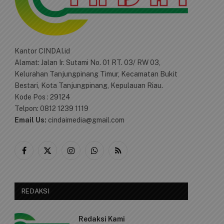
Kantor CINDAI.id
Alamat: Jalan Ir. Sutami No. 01 RT. 03/ RW 03,
Kelurahan Tanjungpinang Timur, Kecamatan Bukit
Bestari, Kota Tanjungpinang, Kepulauan Riau.
Kode Pos : 29124
Telpon: 0812 1239 1119
Email Us:
cindaimedia@gmail.com
e
Facebook
X
Instagram
WhatsApp
RSS
(Twitter)
REDAKSI
Redaksi Kami