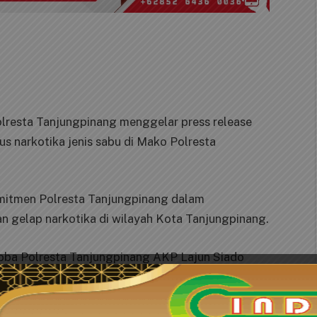
olresta Tanjungpinang menggelar press release
 narkotika jenis sabu di Mako Polresta
omitmen Polresta Tanjungpinang dalam
 gelap narkotika di wilayah Kota Tanjungpinang.
koba Polresta Tanjungpinang AKP Lajun Siado
g bukti narkotika yang berhasil diungkap jajaran
kan pengungkapan kasus di bulan November
an barang bukti narkotika golongan I bukan