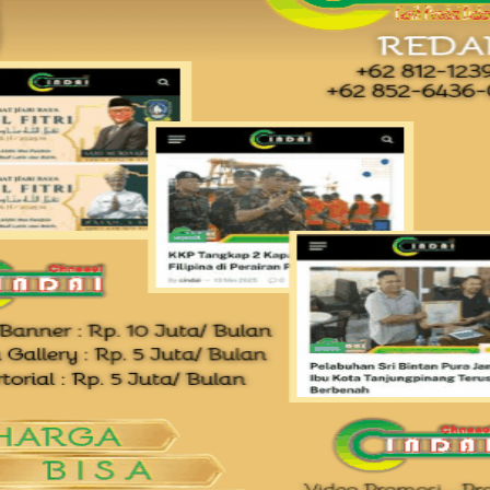
ah narkotika golongan I bukan tanaman jenis
alam perkara dugaan tindak pidana Narkotika yang
kul 00.15 WIB di sebuah rumah yang terletak di Kp.