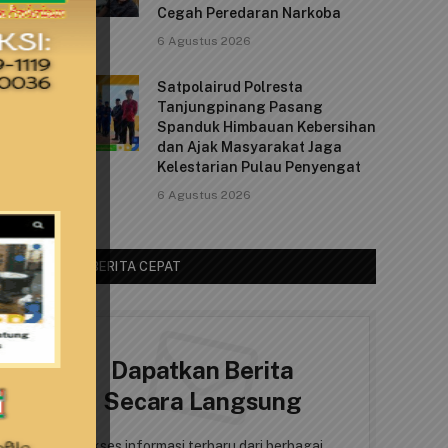
Cegah Peredaran Narkoba
6 Agustus 2026
Satpolairud Polresta
Tanjungpinang Pasang
Spanduk Himbauan Kebersihan
dan Ajak Masyarakat Jaga
Kelestarian Pulau Penyengat
6 Agustus 2026
AKSES BERITA CEPAT
Dapatkan Berita
Secara Langsung
Akses informasi terbaru dari berbagai