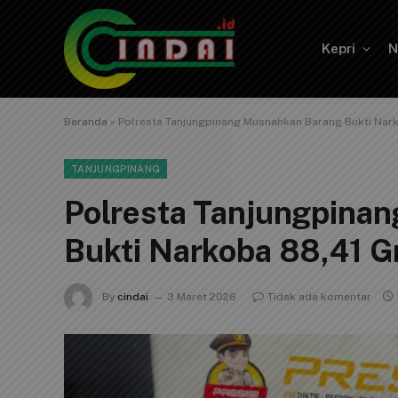
Kepri
N
Beranda
»
Polresta Tanjungpinang Musnahkan Barang Bukti Nar
TANJUNGPINANG
Polresta Tanjungpina
Bukti Narkoba 88,41 
By
cindai
3 Maret 2026
Tidak ada komentar