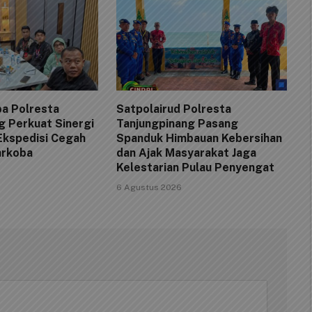
a Polresta
Satpolairud Polresta
g Perkuat Sinergi
Tanjungpinang Pasang
Ekspedisi Cegah
Spanduk Himbauan Kebersihan
arkoba
dan Ajak Masyarakat Jaga
Kelestarian Pulau Penyengat
6 Agustus 2026