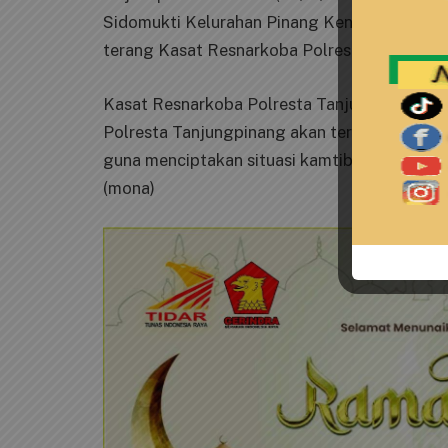
Sidomukti Kelurahan Pinang Kencana, Kecam
terang Kasat Resnarkoba Polresta Tanjungpin
Kasat Resnarkoba Polresta Tanjungpinang AK
Polresta Tanjungpinang akan terus meningk
guna menciptakan situasi kamtibmas yang am
(mona)