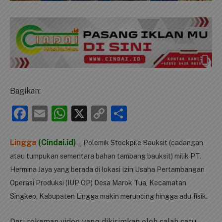
Bagikan:
Facebook
Email
WhatsApp
X
Copy
Share
Link
Lingga
(Cindai.id)
_ Polemik Stockpile Bauksit (cadangan
atau tumpukan sementara bahan tambang bauksit) milik PT.
Hermina Jaya yang berada di lokasi Izin Usaha Pertambangan
Operasi Produksi (IUP OP) Desa Marok Tua, Kecamatan
Singkep, Kabupaten Lingga makin meruncing hingga adu fisik.
Dari rekaman video yang dikirimkan oleh salah satu