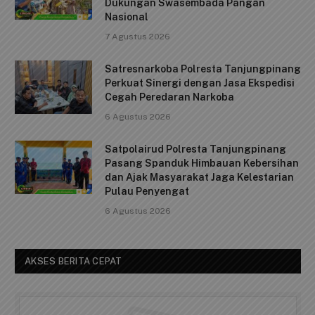
o
p
k
Dukungan Swasembada Pangan
Nasional
k
7 Agustus 2026
Satresnarkoba Polresta Tanjungpinang
Perkuat Sinergi dengan Jasa Ekspedisi
Cegah Peredaran Narkoba
6 Agustus 2026
Satpolairud Polresta Tanjungpinang
Pasang Spanduk Himbauan Kebersihan
dan Ajak Masyarakat Jaga Kelestarian
Pulau Penyengat
6 Agustus 2026
AKSES BERITA CEPAT