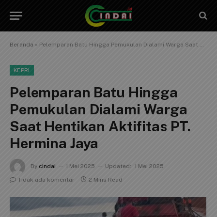
Beranda
»
Pelemparan Batu Hingga Pemukulan Dialami Warga Saat Hentikan Aktifitas PT. Hermina Jaya
KEPRI
Pelemparan Batu Hingga
Pemukulan Dialami Warga
Saat Hentikan Aktifitas PT.
Hermina Jaya
By
cindai
1 Mei 2025
Updated:
1 Mei 2025
Tidak ada komentar
2 Mins Read