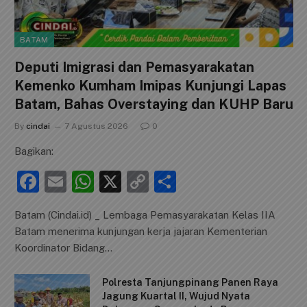
BATAM
Deputi Imigrasi dan Pemasyarakatan
Kemenko Kumham Imipas Kunjungi Lapas
Batam, Bahas Overstaying dan KUHP Baru
By
cindai
7 Agustus 2026
0
Bagikan:
F
E
W
X
C
S
a
m
h
o
h
Batam (Cindai.id) _ Lembaga Pemasyarakatan Kelas IIA
c
ai
at
p
ar
Batam menerima kunjungan kerja jajaran Kementerian
e
l
s
y
e
Koordinator Bidang…
b
A
Li
Polresta Tanjungpinang Panen Raya
o
p
n
Jagung Kuartal II, Wujud Nyata