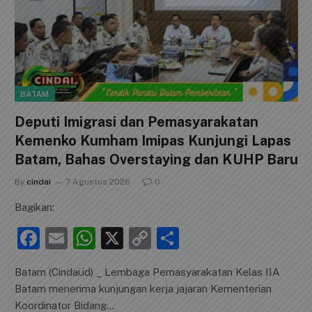
BATAM
Deputi Imigrasi dan Pemasyarakatan
Kemenko Kumham Imipas Kunjungi Lapas
Batam, Bahas Overstaying dan KUHP Baru
By
cindai
7 Agustus 2026
0
Bagikan:
F
E
W
X
C
S
a
m
h
o
h
Batam (Cindai.id) _ Lembaga Pemasyarakatan Kelas IIA
c
ai
at
p
ar
Batam menerima kunjungan kerja jajaran Kementerian
e
l
s
y
e
Koordinator Bidang…