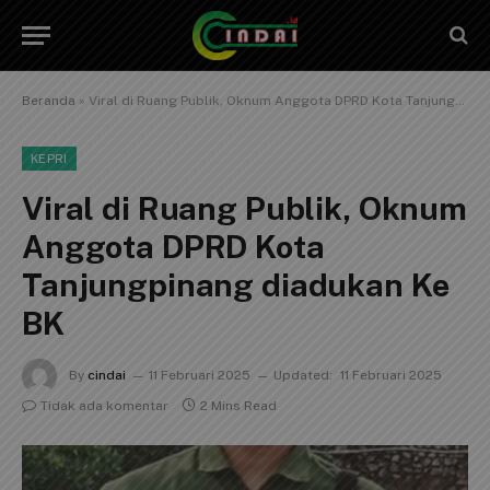
Beranda
»
Viral di Ruang Publik, Oknum Anggota DPRD Kota Tanjungpinang diadukan Ke BK
KEPRI
Viral di Ruang Publik, Oknum
Anggota DPRD Kota
Tanjungpinang diadukan Ke
BK
By
cindai
11 Februari 2025
Updated:
11 Februari 2025
Tidak ada komentar
2 Mins Read