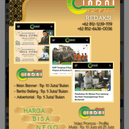
Satresnarkoba Polresta Tanjungpinang Perkuat
Sinergi dengan Jasa Ekspedisi Cegah Peredaran
Narkoba
6 Agustus 2026
Satpolairud Polresta Tanjungpinang Pasang
Spanduk Himbauan Kebersihan dan Ajak Masyarakat
Jaga Kelestarian Pulau Penyengat