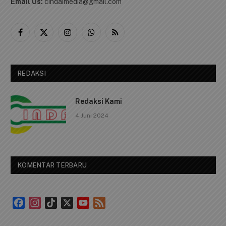
Email Us:
cindaimedia@gmail.com
Facebook
X
Instagram
WhatsApp
RSS
(Twitter)
REDAKSI
Redaksi Kami
4 Juni 2024
KOMENTAR TERBARU
Facebook
Instagram
TikTok
X
YouTube
Feed
Channel