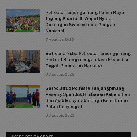
b
A
Li
Polresta Tanjungpinang Panen Raya
o
p
n
Jagung Kuartal II, Wujud Nyata
o
p
k
Dukungan Swasembada Pangan
Nasional
k
7 Agustus 2026
Satresnarkoba Polresta Tanjungpinang
Perkuat Sinergi dengan Jasa Ekspedisi
Cegah Peredaran Narkoba
6 Agustus 2026
Satpolairud Polresta Tanjungpinang
Pasang Spanduk Himbauan Kebersihan
dan Ajak Masyarakat Jaga Kelestarian
Pulau Penyengat
6 Agustus 2026