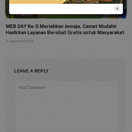
MEB DAY Ke-5 Meriahkan Jemaja, Camat Mudahir
Hadirkan Layanan Berobat Gratis untuk Masyarakat
3 Agustus 2026
LEAVE A REPLY