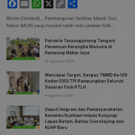
F
E
W
X
C
S
a
m
h
o
h
Bintan (Cindai.id) _ Pembangunan fasilitas Mandi, Cuci,
c
ai
at
p
ar
Kakus (MCK) yang menjadi salah satu sasaran fisik…
e
l
s
y
e
b
A
Li
Polresta Tanjungpinang Tangani
Penemuan Kerangka Manusia di
o
p
n
Kampung Mekar Jaya
o
p
k
10 Agustus 2026
k
Mencapai Target, Satgas TMMD Ke-129
Kodim 0315/TPI Rampungkan Seluruh
Sasaran Fisik RTLH
9 Agustus 2026
Deputi Imigrasi dan Pemasyarakatan
Kemenko Kumham Imipas Kunjungi
Lapas Batam, Bahas Overstaying dan
KUHP Baru