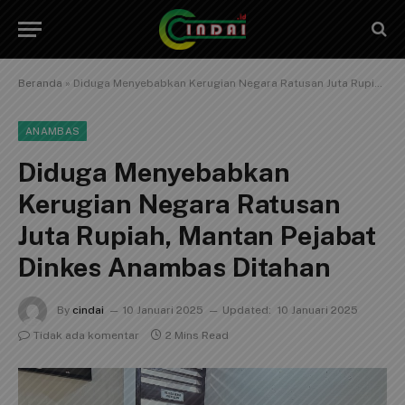
Beranda
»
Diduga Menyebabkan Kerugian Negara Ratusan Juta Rupiah, Mantan Pejabat Dinkes Anambas Ditahan
ANAMBAS
Diduga Menyebabkan
Kerugian Negara Ratusan
Juta Rupiah, Mantan Pejabat
Dinkes Anambas Ditahan
By
cindai
10 Januari 2025
Updated:
10 Januari 2025
Tidak ada komentar
2 Mins Read