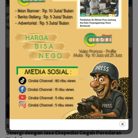
Polresta Tanjungpinang Panen Raya Jagung Kuartal
II, Wujud Nyata Dukungan Swasembada Pangan
Nasional
7 Agustus 2026
Satresnarkoba Polresta Tanjungpinang Perkuat
Sinergi dengan Jasa Ekspedisi Cegah Peredaran