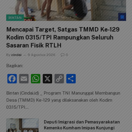
BINTAN
Mencapai Target, Satgas TMMD Ke-129
Kodim 0315/TPI Rampungkan Seluruh
Sasaran Fisik RTLH
By
cindai
9 Agustus 2026
0
Bagikan:
F
E
W
X
C
S
a
m
h
o
h
Bintan (Cindai.id) _ Program TNI Manunggal Membangun
c
ai
at
p
ar
Desa (TMMD) Ke-129 yang dilaksanakan oleh Kodim
e
l
s
y
e
0315/TPI…
b
A
Li
Deputi Imigrasi dan Pemasyarakatan
o
p
n
Kemenko Kumham Imipas Kunjungi