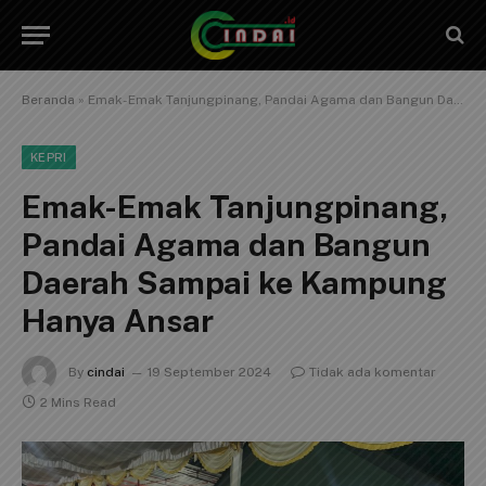
Beranda
»
Emak-Emak Tanjungpinang, Pandai Agama dan Bangun Daerah Sampai ke Kampung Hanya Ansar
KEPRI
Emak-Emak Tanjungpinang,
Pandai Agama dan Bangun
Daerah Sampai ke Kampung
Hanya Ansar
By
cindai
19 September 2024
Tidak ada komentar
2 Mins Read