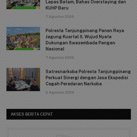
o
p
k
Lapas Batam, Bahas Overstaying dan
KUHP Baru
k
7 Agustus 2026
Polresta Tanjungpinang Panen Raya
Jagung Kuartal II, Wujud Nyata
Dukungan Swasembada Pangan
Nasional
7 Agustus 2026
Satresnarkoba Polresta Tanjungpinang
Perkuat Sinergi dengan Jasa Ekspedisi
Cegah Peredaran Narkoba
6 Agustus 2026
AKSES BERITA CEPAT