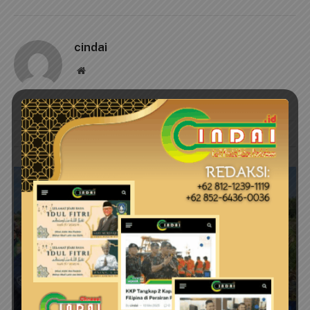
cindai
Website
RELATED
POSTS