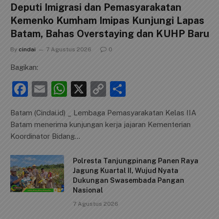
Deputi Imigrasi dan Pemasyarakatan
Kemenko Kumham Imipas Kunjungi Lapas
Batam, Bahas Overstaying dan KUHP Baru
By
cindai
7 Agustus 2026
0
Bagikan:
F
E
W
X
C
S
a
m
h
o
h
Batam (Cindai.id) _ Lembaga Pemasyarakatan Kelas IIA
c
ai
at
p
ar
Batam menerima kunjungan kerja jajaran Kementerian
e
l
s
y
e
Koordinator Bidang…
b
A
Li
Polresta Tanjungpinang Panen Raya
o
p
n
Jagung Kuartal II, Wujud Nyata
o
p
k
Dukungan Swasembada Pangan
Nasional
k
7 Agustus 2026