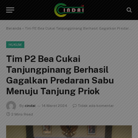
Beranda
»
Tim P2 Bea Cukai Tanjungpinang Berhasil Gagalkan Predaran Sabu Menuju Tanjung Priok
HUKUM
Tim P2 Bea Cukai
Tanjungpinang Berhasil
Gagalkan Predaran Sabu
Menuju Tanjung Priok
By
cindai
14 Maret 2024
Tidak ada komentar
2 Mins Read