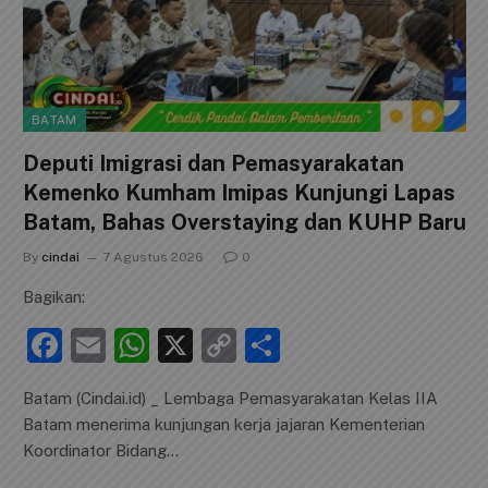
BATAM
Deputi Imigrasi dan Pemasyarakatan
Kemenko Kumham Imipas Kunjungi Lapas
Batam, Bahas Overstaying dan KUHP Baru
By
cindai
7 Agustus 2026
0
Bagikan:
F
E
W
X
C
S
a
m
h
o
h
Batam (Cindai.id) _ Lembaga Pemasyarakatan Kelas IIA
c
ai
at
p
ar
Batam menerima kunjungan kerja jajaran Kementerian
e
l
s
y
e
Koordinator Bidang…
b
A
Li