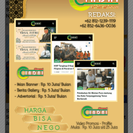
Satresnarkoba Polresta Tanjungpinang Perkuat
Sinergi dengan Jasa Ekspedisi Cegah Peredaran
Narkoba
6 Agustus 2026
Satpolairud Polresta Tanjungpinang Pasang
Spanduk Himbauan Kebersihan dan Ajak Masyarakat
Jaga Kelestarian Pulau Penyengat
6 Agustus 2026