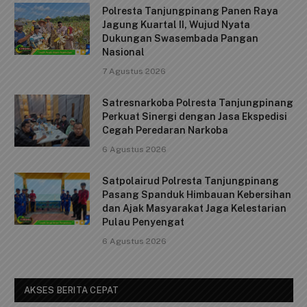
Polresta Tanjungpinang Panen Raya
o
p
n
Jagung Kuartal II, Wujud Nyata
o
p
k
Dukungan Swasembada Pangan
Nasional
k
7 Agustus 2026
Satresnarkoba Polresta Tanjungpinang
Perkuat Sinergi dengan Jasa Ekspedisi
Cegah Peredaran Narkoba
6 Agustus 2026
Satpolairud Polresta Tanjungpinang
Pasang Spanduk Himbauan Kebersihan
dan Ajak Masyarakat Jaga Kelestarian
Pulau Penyengat
6 Agustus 2026
AKSES BERITA CEPAT