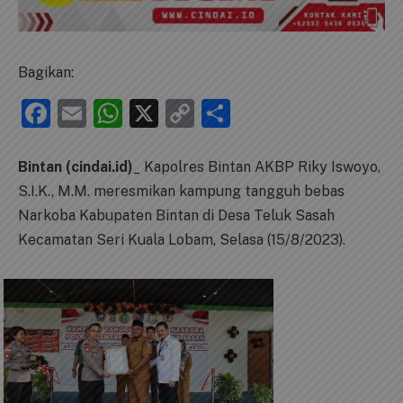
Bagikan:
Facebook
Email
WhatsApp
X
Copy
Share
Link
Bintan (cindai.id)
_ Kapolres Bintan AKBP Riky Iswoyo,
S.I.K., M.M. meresmikan kampung tangguh bebas
Narkoba Kabupaten Bintan di Desa Teluk Sasah
Kecamatan Seri Kuala Lobam, Selasa (15/8/2023).