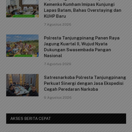
o
p
n
Kemenko Kumham Imipas Kunjungi
o
p
k
Lapas Batam, Bahas Overstaying dan
KUHP Baru
k
7 Agustus 2026
Polresta Tanjungpinang Panen Raya
Jagung Kuartal II, Wujud Nyata
Dukungan Swasembada Pangan
Nasional
7 Agustus 2026
Satresnarkoba Polresta Tanjungpinang
Perkuat Sinergi dengan Jasa Ekspedisi
Cegah Peredaran Narkoba
6 Agustus 2026
AKSES BERITA CEPAT