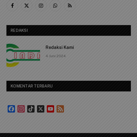
Facebook
X
Instagram
WhatsApp
RSS
(Twitter)
REDAKSI
Redaksi Kami
4 Juni 2024
KOMENTAR TERBARU
Facebook
Instagram
TikTok
X
YouTube
Feed
Channel