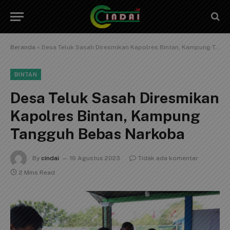
Beranda
»
Desa Teluk Sasah Diresmikan Kapolres Bintan, Kampung Tangguh Bebas Narkoba
BINTAN
Desa Teluk Sasah Diresmikan
Kapolres Bintan, Kampung
Tangguh Bebas Narkoba
By
cindai
16 Agustus 2023
Tidak ada komentar
2 Mins Read