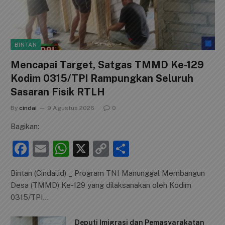
BINTAN
Mencapai Target, Satgas TMMD Ke-129
Kodim 0315/TPI Rampungkan Seluruh
Sasaran Fisik RTLH
By
cindai
9 Agustus 2026
0
Bagikan:
F
E
W
X
C
S
a
m
h
o
h
Bintan (Cindai.id) _ Program TNI Manunggal Membangun
c
ai
at
p
ar
Desa (TMMD) Ke-129 yang dilaksanakan oleh Kodim
e
l
s
y
e
0315/TPI…
b
A
Li
Deputi Imigrasi dan Pemasyarakatan