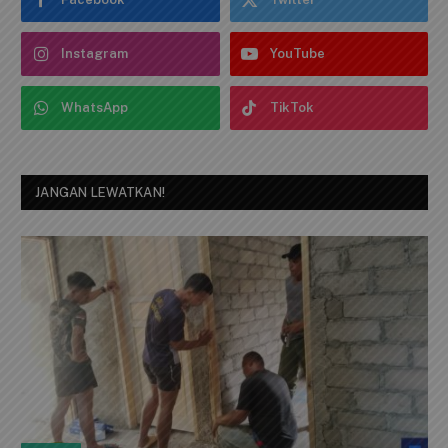
IKUTI KAMI
Facebook
Twitter
Instagram
YouTube
WhatsApp
TikTok
JANGAN LEWATKAN!