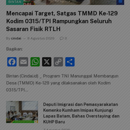
BINTAN
Mencapai Target, Satgas TMMD Ke-129
Kodim 0315/TPI Rampungkan Seluruh
Sasaran Fisik RTLH
By
cindai
9 Agustus 2026
0
Bagikan:
F
E
W
X
C
S
a
m
h
o
h
Bintan (Cindai.id) _ Program TNI Manunggal Membangun
c
ai
at
p
ar
Desa (TMMD) Ke-129 yang dilaksanakan oleh Kodim