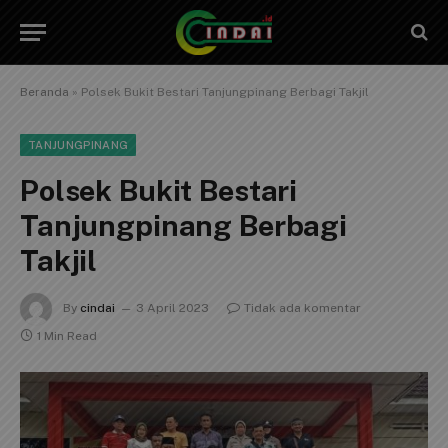
Beranda
»
Polsek Bukit Bestari Tanjungpinang Berbagi Takjil
TANJUNGPINANG
Polsek Bukit Bestari
Tanjungpinang Berbagi
Takjil
By
cindai
3 April 2023
Tidak ada komentar
1 Min Read