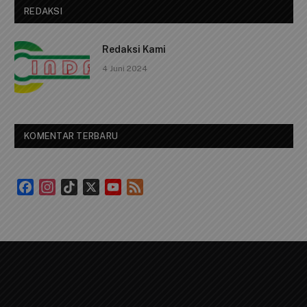
Telpon: 0812 1239 1119
Email Us:
cindaimedia@gmail.com
Facebook
X
Instagram
WhatsApp
RSS
(Twitter)
REDAKSI
Redaksi Kami
4 Juni 2024
KOMENTAR TERBARU
Facebook
Instagram
TikTok
X
YouTube
Feed