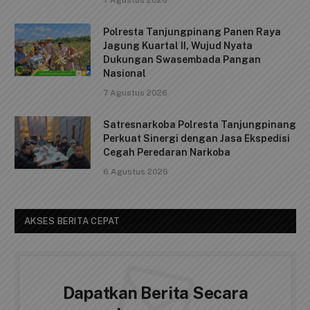
e
l
s
y
e
0315/TPI…
b
A
Li
Deputi Imigrasi dan Pemasyarakatan
o
p
n
Kemenko Kumham Imipas Kunjungi
o
p
k
Lapas Batam, Bahas Overstaying dan
KUHP Baru
k
7 Agustus 2026
Polresta Tanjungpinang Panen Raya
Jagung Kuartal II, Wujud Nyata
Dukungan Swasembada Pangan
Nasional
7 Agustus 2026
Satresnarkoba Polresta Tanjungpinang
Perkuat Sinergi dengan Jasa Ekspedisi
Cegah Peredaran Narkoba
6 Agustus 2026