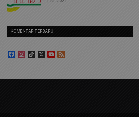
4 Juni 2024
KOMENTAR TERBARU
Facebook
Instagram
TikTok
X
YouTube
Feed
Channel
© 2026 Cindai News. Designed by
MarkasDev
.