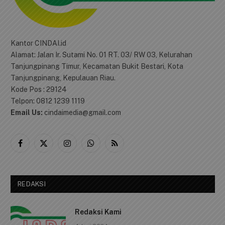
Kantor CINDAI.id
Alamat: Jalan Ir. Sutami No. 01 RT. 03/ RW 03, Kelurahan
Tanjungpinang Timur, Kecamatan Bukit Bestari, Kota
Tanjungpinang, Kepulauan Riau.
Kode Pos : 29124
Telpon: 0812 1239 1119
Email Us:
cindaimedia@gmail.com
Facebook
X
Instagram
WhatsApp
RSS
(Twitter)
REDAKSI
Redaksi Kami