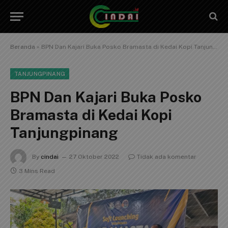
Beranda
»
BPN Dan Kajari Buka Posko Bramasta di Kedai Kopi Tanjungpinang
TANJUNGPINANG
BPN Dan Kajari Buka Posko
Bramasta di Kedai Kopi
Tanjungpinang
By
cindai
27 Oktober 2022
Tidak ada komentar
3 Mins Read