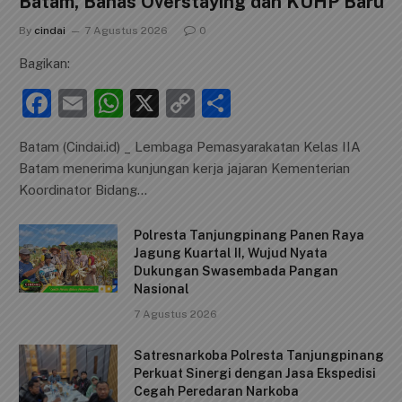
Batam, Bahas Overstaying dan KUHP Baru
By
cindai
7 Agustus 2026
0
Bagikan:
F
E
W
X
C
S
a
m
h
o
h
Batam (Cindai.id) _ Lembaga Pemasyarakatan Kelas IIA
c
ai
at
p
ar
Batam menerima kunjungan kerja jajaran Kementerian
e
l
s
y
e
Koordinator Bidang…
b
A
Li
Polresta Tanjungpinang Panen Raya
o
p
n
Jagung Kuartal II, Wujud Nyata
o
p
k
Dukungan Swasembada Pangan
Nasional
k
7 Agustus 2026
Satresnarkoba Polresta Tanjungpinang
Perkuat Sinergi dengan Jasa Ekspedisi
Cegah Peredaran Narkoba