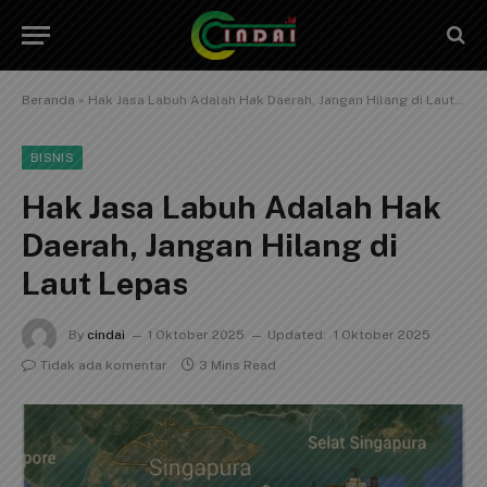
Beranda
»
Hak Jasa Labuh Adalah Hak Daerah, Jangan Hilang di Laut Lepas
BISNIS
Hak Jasa Labuh Adalah Hak
Daerah, Jangan Hilang di
Laut Lepas
By
cindai
1 Oktober 2025
Updated:
1 Oktober 2025
Tidak ada komentar
3 Mins Read