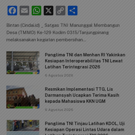
F
E
W
X
C
S
a
m
h
o
h
Bintan (Cindai.id) _ Satgas TNI Manunggal Membangun
c
ai
at
p
ar
Desa (TMMD) Ke-129 Kodim 0315/Tanjungpinang
e
l
s
y
e
melaksanakan kegiatan pembersihan…
b
A
Li
Panglima TNI dan Menhan RI Yakinkan
o
p
n
Kesiapan Interoperabilitas TNI Lewat
o
p
k
Latihan Terintegrasi 2026
k
6 Agustus 2026
Resmikan Implementasi TTG, Lis
Darmansyah Ucapkan Terima Kasih
kepada Mahasiswa KKN UGM
6 Agustus 2026
Panglima TNI Tinjau Latihan KDOL, Uji
Kesiapan Operasi Lintas Udara dalam