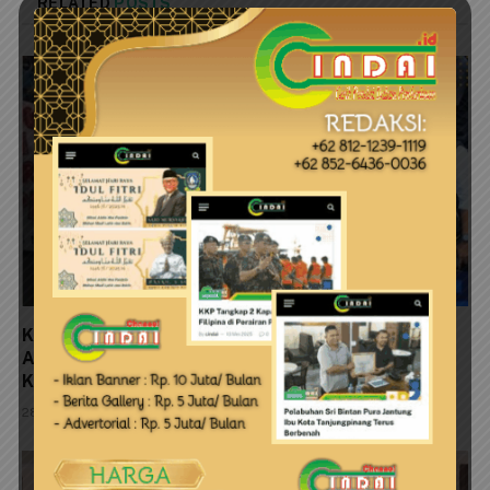
RELATED
POSTS
Ketua HNSI Tanjungpinang Berang, Ancam Class
Action dan Aksi Massa: Kejari Harus Tuntaskan
Kasus Penimbunan Mangrove Dompak
28 Juli 2026