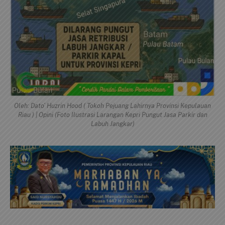
Oleh: Dato’ Huzrin Hood ( Tokoh Pejuang Lahirnya Provinsi Kepulauan
Riau ) | Opini (Foto Ilustrasi Larangan Kepri Pungut Jasa Parkir dan
Labuh Jangkar)