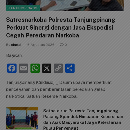
TANJUNGPINANG
Satresnarkoba Polresta Tanjungpinang
Perkuat Sinergi dengan Jasa Ekspedisi
Cegah Peredaran Narkoba
By
cindai
6 Agustus 2026
0
Bagikan:
F
E
W
X
C
S
a
m
h
o
h
Tanjungpinang (Cindai.id) _ Dalam upaya memperkuat
c
ai
at
p
ar
pencegahan dan pemberantasan peredaran gelap
e
l
s
y
e
narkotika, Satuan Reserse Narkoba…
b
A
Li
Satpolairud Polresta Tanjungpinang
o
p
n
Pasang Spanduk Himbauan Kebersihan
o
p
k
dan Ajak Masyarakat Jaga Kelestarian
Pulau Penyengat