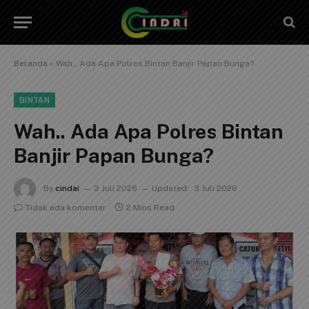
Beranda
»
Wah.. Ada Apa Polres Bintan Banjir Papan Bunga?
BINTAN
Wah.. Ada Apa Polres Bintan
Banjir Papan Bunga?
By
cindai
3 Juli 2026
Updated:
3 Juli 2026
Tidak ada komentar
2 Mins Read