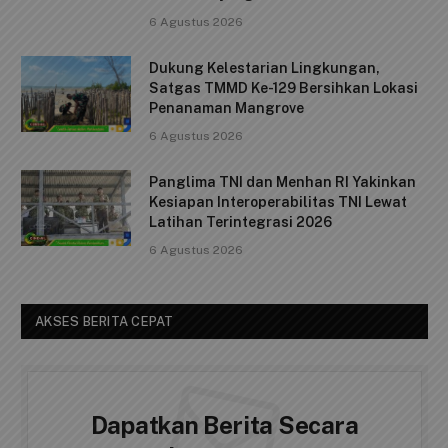
k
6 Agustus 2026
Dukung Kelestarian Lingkungan,
Satgas TMMD Ke-129 Bersihkan Lokasi
Penanaman Mangrove
6 Agustus 2026
Panglima TNI dan Menhan RI Yakinkan
Kesiapan Interoperabilitas TNI Lewat
Latihan Terintegrasi 2026
6 Agustus 2026
AKSES BERITA CEPAT
Dapatkan Berita Secara