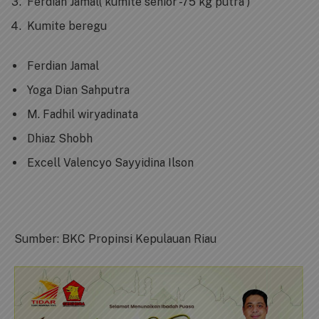
Ferdian Jamal( kumite senior -75 kg putra )
Kumite beregu
Ferdian Jamal
Yoga Dian Sahputra
M. Fadhil wiryadinata
Dhiaz Shobh
Excell Valencyo Sayyidina Ilson
Sumber: BKC Propinsi Kepulauan Riau