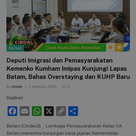
BATAM
Deputi Imigrasi dan Pemasyarakatan
Kemenko Kumham Imipas Kunjungi Lapas
Batam, Bahas Overstaying dan KUHP Baru
By
cindai
7 Agustus 2026
0
Bagikan:
F
E
W
X
C
S
a
m
h
o
h
Batam (Cindai.id) _ Lembaga Pemasyarakatan Kelas IIA
c
ai
at
p
ar
Batam menerima kunjungan kerja jajaran Kementerian