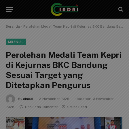
Beranda
»
Perolehan Medali Team Kepri di Kejurnas BKC Bandung Sesuai Target yang Ditetapkan Pengurus
MILENIAL
Perolehan Medali Team Kepri
di Kejurnas BKC Bandung
Sesuai Target yang
Ditetapkan Pengurus
By
cindai
3 November 2025
Updated:
3 November
2025
Tidak ada komentar
4 Mins Read