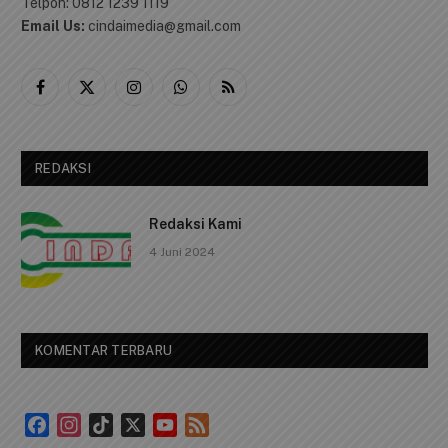
Telpon: 0812 1239 1119
Email Us:
cindaimedia@gmail.com
Facebook
X
Instagram
WhatsApp
RSS
(Twitter)
REDAKSI
Redaksi Kami
4 Juni 2024
KOMENTAR TERBARU
Facebook
Instagram
TikTok
X
YouTube
Feed