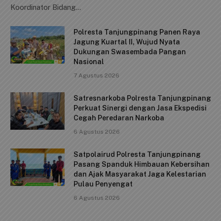
e
l
s
y
e
Koordinator Bidang…
b
A
Li
Polresta Tanjungpinang Panen Raya
o
p
n
Jagung Kuartal II, Wujud Nyata
o
p
k
Dukungan Swasembada Pangan
Nasional
k
7 Agustus 2026
Satresnarkoba Polresta Tanjungpinang
Perkuat Sinergi dengan Jasa Ekspedisi
Cegah Peredaran Narkoba
6 Agustus 2026
Satpolairud Polresta Tanjungpinang
Pasang Spanduk Himbauan Kebersihan
dan Ajak Masyarakat Jaga Kelestarian
Pulau Penyengat
6 Agustus 2026