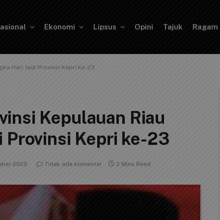
asional
Ekonomi
Lipsus
Opini
Tajuk
Ragam
a Hari Jadi Provinsi Kepri ke-23
insi Kepulauan Riau
 Provinsi Kepri ke-23
mber 2025
Tidak ada komentar
2 Mins Read