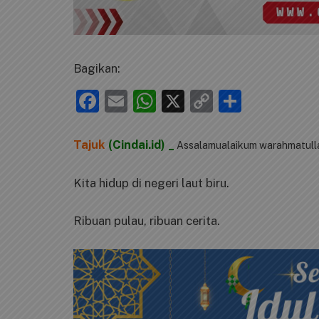
Bagikan:
Facebook
Email
WhatsApp
X
Copy
Share
Link
Tajuk
(Cindai.id) _
Assalamualaikum warahmatull
Kita hidup di negeri laut biru.
Ribuan pulau, ribuan cerita.