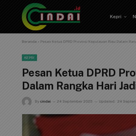
Kepri
N
Beranda
»
Pesan Ketua DPRD Provinsi Kepulauan Riau Dalam Rangk
KEPRI
Pesan Ketua DPRD Prov
Dalam Rangka Hari Jadi
By
cindai
24 September 2025
Updated:
24 Septe