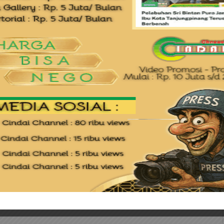
n ke lapangan.
.
mah.
dan ramah.
a dengan kota.