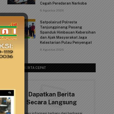
Cegah Peredaran Narkoba
6 Agustus 2026
Satpolairud Polresta
Tanjungpinang Pasang
Spanduk Himbauan Kebersihan
dan Ajak Masyarakat Jaga
Kelestarian Pulau Penyengat
6 Agustus 2026
AKSES BERITA CEPAT
Dapatkan Berita
Secara Langsung
Akses informasi terbaru dari berbagai