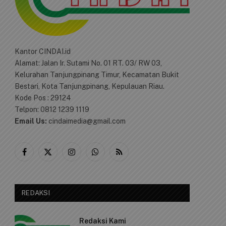
Kantor CINDAI.id
Alamat: Jalan Ir. Sutami No. 01 RT. 03/ RW 03,
Kelurahan Tanjungpinang Timur, Kecamatan Bukit
Bestari, Kota Tanjungpinang, Kepulauan Riau.
Kode Pos : 29124
Telpon: 0812 1239 1119
Email Us:
cindaimedia@gmail.com
Facebook
X
Instagram
WhatsApp
RSS
(Twitter)
REDAKSI
Redaksi Kami