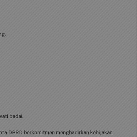
ng.
.
ati badai.
gota DPRD berkomitmen menghadirkan kebijakan