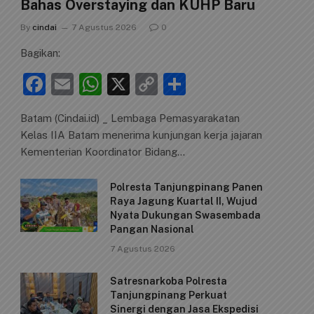
Bahas Overstaying dan KUHP Baru
By
cindai
7 Agustus 2026
0
Bagikan:
F
E
W
X
C
S
a
m
h
o
h
Batam (Cindai.id) _ Lembaga Pemasyarakatan
c
ai
at
p
ar
Kelas IIA Batam menerima kunjungan kerja jajaran
e
l
s
y
e
Kementerian Koordinator Bidang…
b
A
Li
Polresta Tanjungpinang Panen
o
p
n
Raya Jagung Kuartal II, Wujud
o
p
k
Nyata Dukungan Swasembada
Pangan Nasional
k
7 Agustus 2026
Satresnarkoba Polresta
Tanjungpinang Perkuat
Sinergi dengan Jasa Ekspedisi