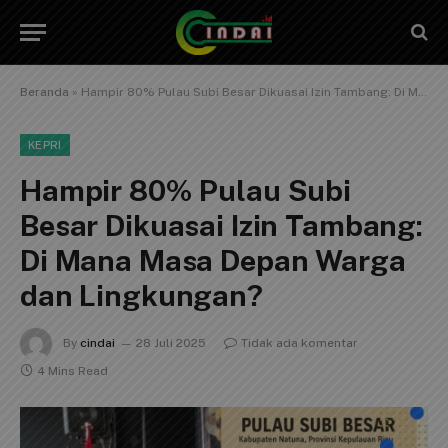
Beranda
»
Hampir 80% Pulau Subi Besar Dikuasai Izin Tambang: Di Mana Masa Depan Warga dan Lingkungan?
KEPRI
Hampir 80% Pulau Subi
Besar Dikuasai Izin Tambang:
Di Mana Masa Depan Warga
dan Lingkungan?
By
cindai
28 Juli 2025
Tidak ada komentar
4 Mins Read