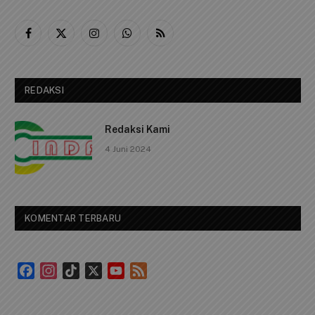
Facebook
X
Instagram
WhatsApp
RSS
(Twitter)
REDAKSI
Redaksi Kami
4 Juni 2024
KOMENTAR TERBARU
Facebook
Instagram
TikTok
X
YouTube
Feed
Channel