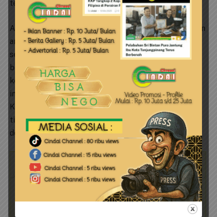
terhadap perubahan.
Apa arti pembangunan jika masa depan lingkungan dan
anak cucu kita dikorbankan? Pulau Subi Besar
seharusnya menjadi contoh bagaimana pembangunan
bisa berjalan seiring dengan perlindungan alam dan
kesejahteraan masyarakat. Jangan biarkan pulau kecil
ini menjadi korban dari keserakahan dan kelalaian.
Karena ketika pulau kecil rusak, tidak hanya sebuah
titik di peta yang hilang, tapi juga harapan akan masa
depan yang lestari. (Red)