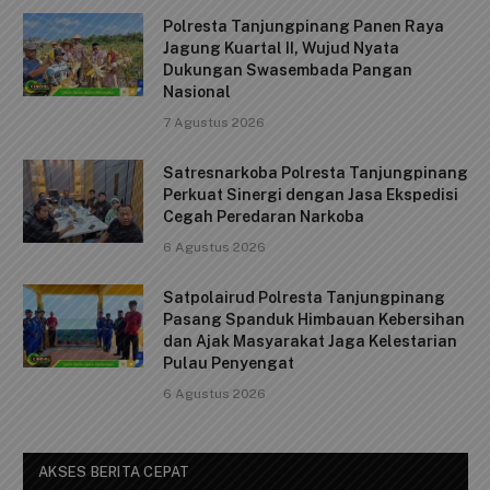
b
A
Li
Polresta Tanjungpinang Panen Raya
o
p
n
Jagung Kuartal II, Wujud Nyata
o
p
k
Dukungan Swasembada Pangan
Nasional
k
7 Agustus 2026
Satresnarkoba Polresta Tanjungpinang
Perkuat Sinergi dengan Jasa Ekspedisi
Cegah Peredaran Narkoba
6 Agustus 2026
Satpolairud Polresta Tanjungpinang
Pasang Spanduk Himbauan Kebersihan
dan Ajak Masyarakat Jaga Kelestarian
Pulau Penyengat
6 Agustus 2026
AKSES BERITA CEPAT