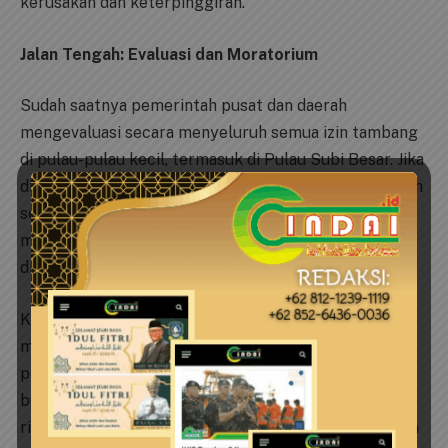
kerusakan dan keterpinggiran.
Jalan Tengah: Evaluasi dan Moratorium
Sudah saatnya pemerintah pusat dan daerah
mengevaluasi secara menyeluruh semua izin tambang
di pulau-pulau kecil, termasuk di Pulau Subi Besar. Jika
ditemukan indikasi pelanggaran regulasi atau ancaman
serius terhadap kelestarian lingkungan, maka
moratorium penerbitan izin baru wajib segera
diberlakukan.
Keterlibatan masyarakat adat, tokoh lokal, akademisi,
mahasiswa dan organisasi masyarakat sipil sangat
penting dalam proses evaluasi ini. Pulau-pulau kecil
bukan hanya aset geografis, melainkan rumah bagi
ribuan manusia dan berbagai spesies unik yang rentan