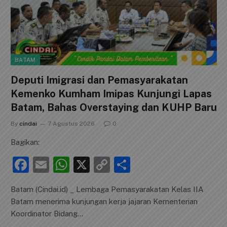
BATAM
Deputi Imigrasi dan Pemasyarakatan
Kemenko Kumham Imipas Kunjungi Lapas
Batam, Bahas Overstaying dan KUHP Baru
By
cindai
7 Agustus 2026
0
Bagikan:
F
E
W
X
C
S
a
m
h
o
h
Batam (Cindai.id) _ Lembaga Pemasyarakatan Kelas IIA
c
ai
at
p
ar
Batam menerima kunjungan kerja jajaran Kementerian
e
l
s
y
e
Koordinator Bidang…