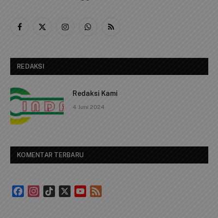
Kantor CINDAI.id
Alamat: Jalan Ir. Sutami No. 01 RT. 03/ RW 03, Kelurahan
Tanjungpinang Timur, Kecamatan Bukit Bestari, Kota
Tanjungpinang, Kepulauan Riau.
Kode Pos : 29124
Telpon: 0812 1239 1119
Email Us:
cindaimedia@gmail.com
Facebook
X
Instagram
WhatsApp
RSS
(Twitter)
REDAKSI
Redaksi Kami
4 Juni 2024