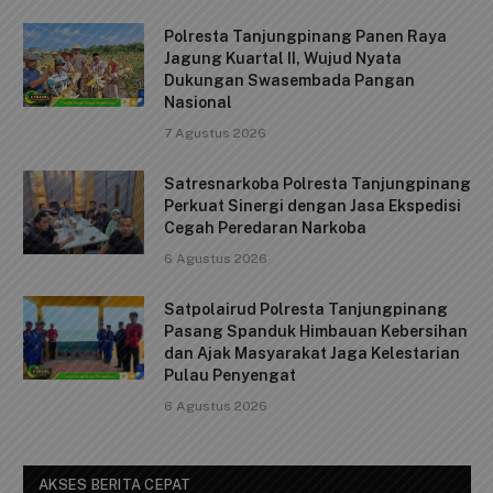
F
E
W
X
C
S
a
m
h
o
h
Batam (Cindai.id) _ Lembaga Pemasyarakatan Kelas IIA
c
ai
at
p
ar
Batam menerima kunjungan kerja jajaran Kementerian
e
l
s
y
e
Koordinator Bidang…
b
A
Li
Polresta Tanjungpinang Panen Raya
o
p
n
Jagung Kuartal II, Wujud Nyata
o
p
k
Dukungan Swasembada Pangan
Nasional
k
7 Agustus 2026
Satresnarkoba Polresta Tanjungpinang
Perkuat Sinergi dengan Jasa Ekspedisi
Cegah Peredaran Narkoba
6 Agustus 2026
Satpolairud Polresta Tanjungpinang