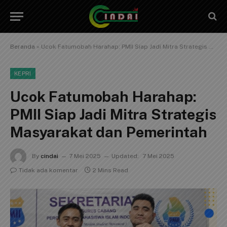
Beranda
»
Ucok Fatumobah Harahap: PMII Siap Jadi Mitra Strategis Masyarakat dan Pemerintah
KEPRI
Ucok Fatumobah Harahap:
PMII Siap Jadi Mitra Strategis
Masyarakat dan Pemerintah
By
cindai
7 Mei 2025
Updated:
7 Mei 2025
Tidak ada komentar
2 Mins Read