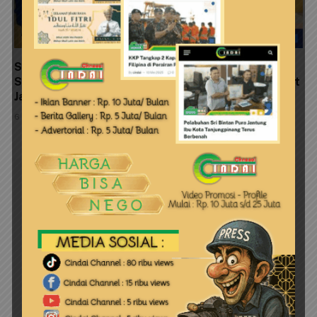
Satpolairud Polresta Tanjungpinang Pasang
Spanduk Himbauan Kebersihan dan Ajak Masyarakat
Jaga Kelestarian Pulau Penyengat
6 Agustus 2026
LEAVE A REPLY