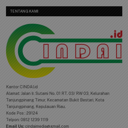
By signing up, you agree to the our terms and our
Privacy Policy
agreement.
TENTANG KAMI