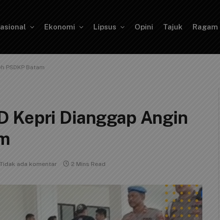
asional
Ekonomi
Lipsus
Opini
Tajuk
Ragam
leh PSDKP Batam
D Kepri Dianggap Angin
am
Tidak ada komentar
2 Mins Read