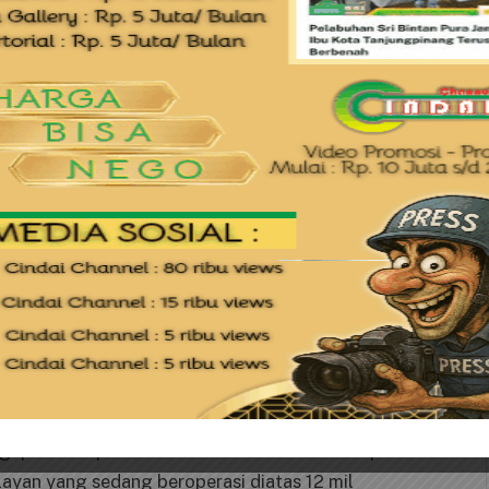
yang tidak bisa dirubah-rubah. Wilayah tangkap
us sama-sama kita pertimbangkan. Secara politis,
R RI bahkan Presiden. Tolong lah kasi
ngka ini,” terang Iman.
 Kepri ini, seperti angin lalu. Diskresi atau
nggap oleh kepala PSDKP Batam. Malah beberpa
elayan yang sedang beroperasi diatas 12 mil