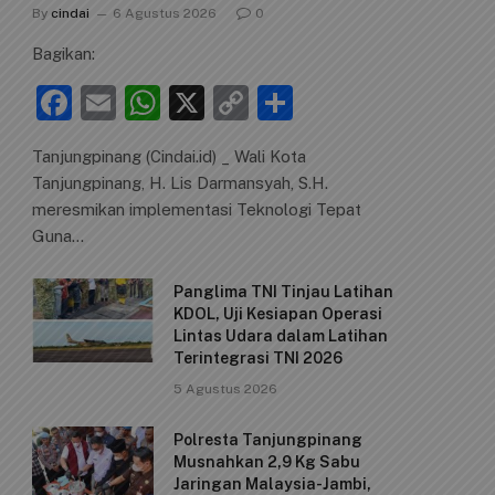
By
cindai
6 Agustus 2026
0
Bagikan:
F
E
W
X
C
S
a
m
h
o
h
Tanjungpinang (Cindai.id) _ Wali Kota
c
ai
at
p
ar
Tanjungpinang, H. Lis Darmansyah, S.H.
e
l
s
y
e
meresmikan implementasi Teknologi Tepat
b
A
Li
Guna…
o
p
n
Panglima TNI Tinjau Latihan
o
p
k
KDOL, Uji Kesiapan Operasi
Lintas Udara dalam Latihan
k
Terintegrasi TNI 2026
5 Agustus 2026
Polresta Tanjungpinang
Musnahkan 2,9 Kg Sabu
Jaringan Malaysia-Jambi,