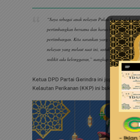
“Saya sebagai anak nelayan Pulau Kasu (salah satu
pertimbangkan bersama dan harus kita suarakan ke 
pertimbangan. Kita sarankan yang 10 GT, Pak Kep
nelayan yang melaut saat ini, untuk sementara sela
sedikit ada kelonggaran,” uangkap Iman saat itu.
Ketua DPD Partai Gerindra ini juga menyamp
Kelautan Perikanan (KKP) ini bukan lah kitab 