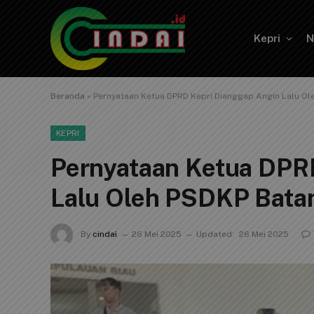
Kepri
N
Beranda
»
Pernyataan Ketua DPRD Kepri Dianggap Angin Lalu O
KEPRI
Pernyataan Ketua DPR
Lalu Oleh PSDKP Bat
By
cindai
26 Mei 2025
Updated:
26 Mei 2025