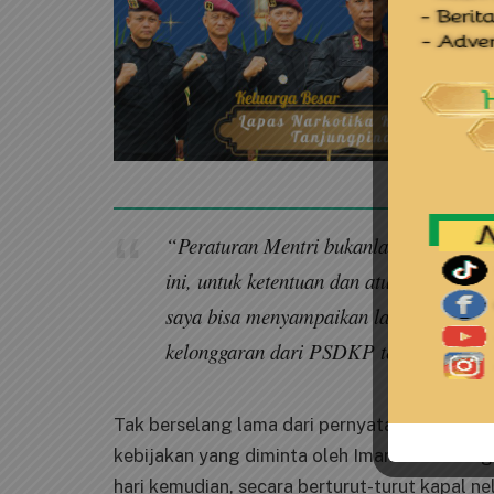
“Peraturan Mentri bukanlah Kitap Suci 
ini, untuk ketentuan dan aturan ini har
saya bisa menyampaikan langsung ke DP
kelonggaran dari PSDKP terkait zona ta
Tak berselang lama dari pernyataan Ketua DPRD
kebijakan yang diminta oleh Iman tidak dia
hari kemudian, secara berturut-turut kapal n