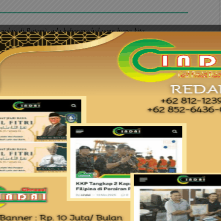
 pulau di Batam), ada beberapa hal yang harus kita
pusat. Ketentuan dan aturan yang sudah ada, harusnya diberikan
ala PSDKP (sambil menoleh ke Kepala PSDKP Batam), nelayan-
gi mereka mampu dan cuaca tidak extrim (buruk) saya rasa harus
aikan bahwasanyan aturan dari Kementerian
suci.