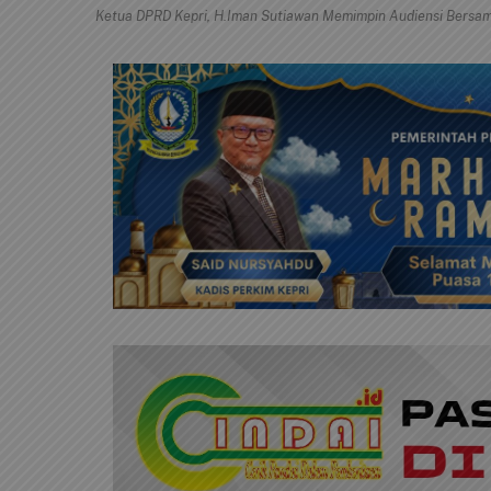
Ketua DPRD Kepri, H.Iman Sutiawan Memimpin Audiensi Bersam