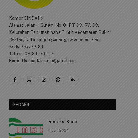
Kantor CINDAI.id
Alamat: Jalan Ir. Sutami No. 01 RT. 03/ RW 03,
Kelurahan Tanjungpinang Timur, Kecamatan Bukit
Bestari, Kota Tanjungpinang, Kepulauan Riau.
Kode Pos : 29124
Telpon: 0812 1239 1119
Email Us:
cindaimedia@gmail.com
Facebook
X
Instagram
WhatsApp
RSS
(Twitter)
REDAKSI
Redaksi Kami
4 Juni 2024