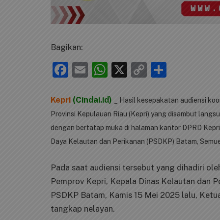
Bagikan:
Facebook
Email
WhatsApp
X
Copy
Share
Link
Kepri
(Cindai.id)
_ Hasil kesepakatan audiensi ko
Provinsi Kepulauan Riau (Kepri) yang disambut langs
dengan bertatap muka di halaman kantor DPRD Kepri
Daya Kelautan dan Perikanan (PSDKP) Batam, Semue
Pada saat audiensi tersebut yang dihadiri ol
Pemprov Kepri, Kepala Dinas Kelautan dan P
PSDKP Batam, Kamis 15 Mei 2025 lalu, Ketu
tangkap nelayan.