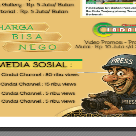
 ke subholding merupakan rangkaian aksi
lindo Group pasca merger Pelindo di Oktober
 ini, yaitu Tanjung Pinang dan Tanjung Balai
era Utara, dan Bima di Nusa Tenggara Barat,
r terminal non petikemas di Indonesia.