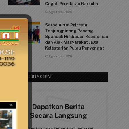
Cegah Peredaran Narkoba
6 Agustus 2026
Satpolairud Polresta
Tanjungpinang Pasang
Spanduk Himbauan Kebersihan
dan Ajak Masyarakat Jaga
Kelestarian Pulau Penyengat
6 Agustus 2026
AKSES BERITA CEPAT
Dapatkan Berita
Secara Langsung
Akses informasi terbaru dari berbagai