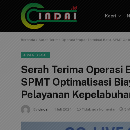
Kepri
N
Beranda
»
Serah Terima Operasi Empat Terminal Baru, SPMT Opti
ADVERTORIAL
Serah Terima Operasi 
SPMT Optimalisasi Biay
Pelayanan Kepelabuha
By
cindai
1 Juli 2024
Tidak ada komentar
3 M