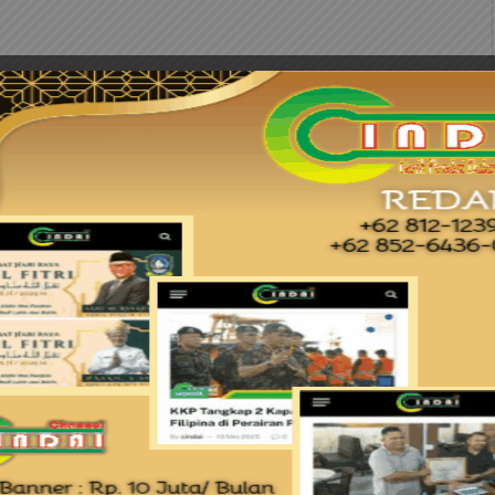
 Kurniawan, dalam kata sambutannya
epada SPMT tahun 2024 ini adalah tahapan ketiga
 operasi cabang-cabang Pelindo ke subholding,
etikemas.