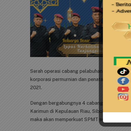
Serah operasi cabang pelabuhan dari Pelindo
korporasi permurnian dan penataan bisnis Pe
2021.
Dengan bergabungnya 4 cabang baru pada hari
Karimun di Kepulauan Riau, Sibolga di Sumat
maka akan memperkuat SPMT sebagai operato