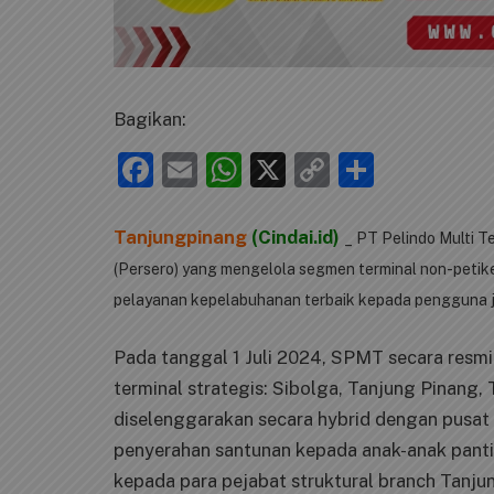
Bagikan:
Facebook
Email
WhatsApp
X
Copy
Share
Link
Tanjungpinang
(Cindai.id)
_ PT Pelindo Multi T
(Persero) yang mengelola segmen terminal non-peti
pelayanan kepelabuhanan terbaik kepada pengguna 
Pada tanggal 1 Juli 2024, SPMT secara resmi
terminal strategis: Sibolga, Tanjung Pinang, 
diselenggarakan secara hybrid dengan pusat 
penyerahan santunan kepada anak-anak pant
kepada para pejabat struktural branch Tanj