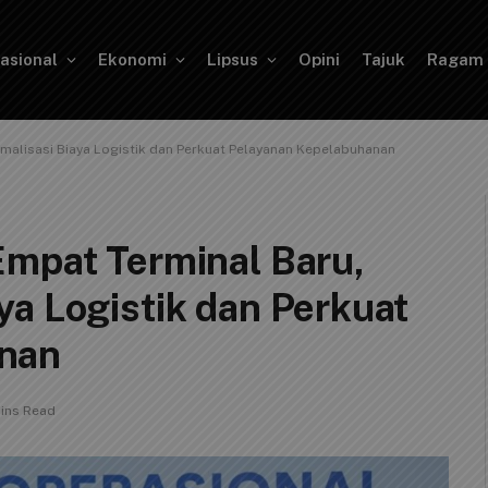
asional
Ekonomi
Lipsus
Opini
Tajuk
Ragam
malisasi Biaya Logistik dan Perkuat Pelayanan Kepelabuhanan
Empat Terminal Baru,
a Logistik dan Perkuat
nan
ins Read