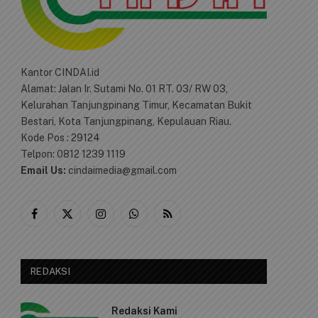
Kantor CINDAI.id
Alamat: Jalan Ir. Sutami No. 01 RT. 03/ RW 03,
Kelurahan Tanjungpinang Timur, Kecamatan Bukit
Bestari, Kota Tanjungpinang, Kepulauan Riau.
Kode Pos : 29124
Telpon: 0812 1239 1119
Email Us:
cindaimedia@gmail.com
Facebook
X
Instagram
WhatsApp
RSS
(Twitter)
REDAKSI
Redaksi Kami