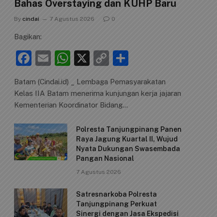
Bahas Overstaying dan KUHP Baru
By
cindai
7 Agustus 2026
0
Bagikan:
F
E
W
X
C
S
a
m
h
o
h
Batam (Cindai.id) _ Lembaga Pemasyarakatan
c
ai
at
p
ar
Kelas IIA Batam menerima kunjungan kerja jajaran
e
l
s
y
e
Kementerian Koordinator Bidang…
b
A
Li
Polresta Tanjungpinang Panen
o
p
n
Raya Jagung Kuartal II, Wujud
o
p
k
Nyata Dukungan Swasembada
Pangan Nasional
k
7 Agustus 2026
Satresnarkoba Polresta
Tanjungpinang Perkuat
Sinergi dengan Jasa Ekspedisi