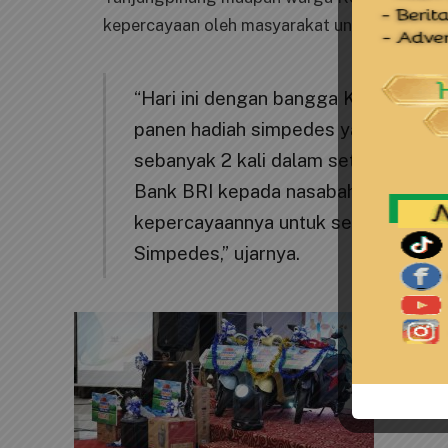
kepercayaan oleh masyarakat untuk dijadikan 
“Hari ini dengan bangga Kami pers
panen hadiah simpedes yang secara 
sebanyak 2 kali dalam setahun yang
Bank BRI kepada nasabah tercinta y
kepercayaannya untuk selalu menab
Simpedes,” ujarnya.