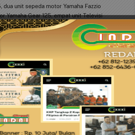
, dua unit sepeda motor Yamaha Fazzio
or Yamaha Gear 125, empat unit Televisi
er LG FH2 Lourd Portable hingga
emikian dikatakan kepala BRI Cabang
n.
apan terimakasih kepada seluruh warga
sebab hingga saat ini BRI masih terus diberikan