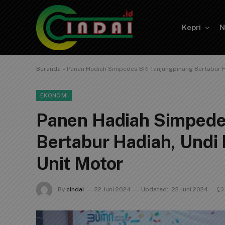
Kepri
N
Beranda
»
Panen Hadiah Simpedes BRI Tanjungpinang Bertabur H
EKONOMI
Panen Hadiah Simpede
Bertabur Hadiah, Undi
Unit Motor
By
cindai
22 Juni 2024
Updated:
22 Juni 2024