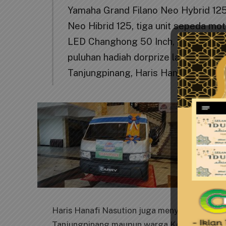
Yamaha Grand Filano Neo Hybrid 125
Neo Hibrid 125, tiga unit sepeda mot
LED Changhong 50 Inch, enam speak
puluhan hadiah dorprize lainnya,” d
Tanjungpinang, Haris Hanafi Nasutio
Haris Hanafi Nasution juga menyampaikan uc
Tanjungpinang maupun warga Kepulauan Riau, 