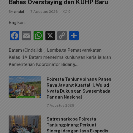
Bahas Overstaying dan KUHP Baru
By
cindai
7 Agustus 2026
0
Bagikan:
F
E
W
X
C
S
a
m
h
o
h
Batam (Cindai.id) _ Lembaga Pemasyarakatan
c
ai
at
p
ar
Kelas IIA Batam menerima kunjungan kerja jajaran
e
l
s
y
e
Kementerian Koordinator Bidang…
b
A
Li
Polresta Tanjungpinang Panen
o
p
n
Raya Jagung Kuartal II, Wujud
o
p
k
Nyata Dukungan Swasembada
Pangan Nasional
k
7 Agustus 2026
Satresnarkoba Polresta
Tanjungpinang Perkuat
Sinergi dengan Jasa Ekspedisi