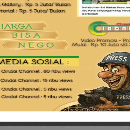
mitra finansialnya.
embahkan kembali program pengundian
konsisten dilaksanakan oleh bank BRI
 mana program ini merupakan apresiasi
ang juga terus memberikan
ung di BRI khususnya dalam tabungan