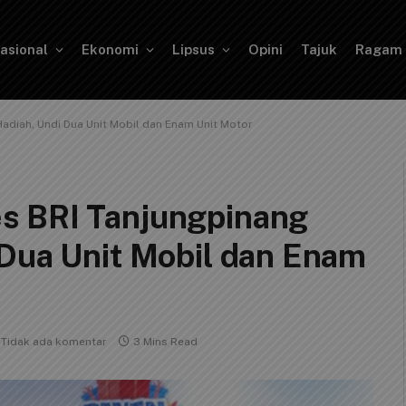
asional
Ekonomi
Lipsus
Opini
Tajuk
Ragam
adiah, Undi Dua Unit Mobil dan Enam Unit Motor
s BRI Tanjungpinang
 Dua Unit Mobil dan Enam
Tidak ada komentar
3 Mins Read