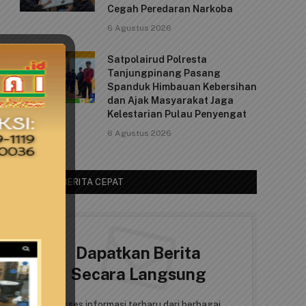
Cegah Peredaran Narkoba
6 Agustus 2026
Satpolairud Polresta
Tanjungpinang Pasang
Spanduk Himbauan Kebersihan
dan Ajak Masyarakat Jaga
Kelestarian Pulau Penyengat
6 Agustus 2026
AKSES BERITA CEPAT
Dapatkan Berita
Secara Langsung
Akses informasi terbaru dari berbagai