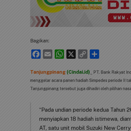
Bagikan:
Facebook
Email
WhatsApp
X
Copy
Share
Link
Tanjungpinang
(Cindai.id)
_ PT. Bank Rakyat In
menggelar acara panen hadiah Simpedes periode II ta
Tanjungpinang tersebut juga dihadiri oleh pilihan nas
“Pada undian periode kedua Tahun 
menyiapkan 18 hadiah istimewa, dian
AT, satu unit mobil Suzuki New Cerr