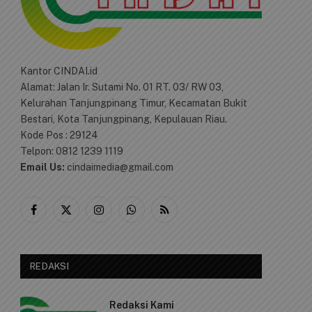
Kantor CINDAI.id
Alamat: Jalan Ir. Sutami No. 01 RT. 03/ RW 03,
Kelurahan Tanjungpinang Timur, Kecamatan Bukit
Bestari, Kota Tanjungpinang, Kepulauan Riau.
Kode Pos : 29124
Telpon: 0812 1239 1119
Email Us:
cindaimedia@gmail.com
Facebook
X
Instagram
WhatsApp
RSS
(Twitter)
REDAKSI
Redaksi Kami