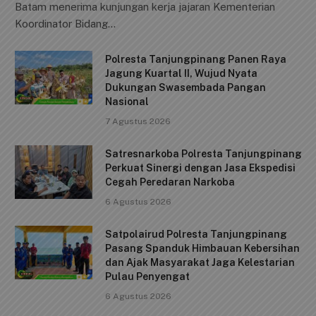
c
ai
at
p
ar
Batam menerima kunjungan kerja jajaran Kementerian
e
l
s
y
e
Koordinator Bidang…
b
A
Li
Polresta Tanjungpinang Panen Raya
o
p
n
Jagung Kuartal II, Wujud Nyata
o
p
k
Dukungan Swasembada Pangan
Nasional
k
7 Agustus 2026
Satresnarkoba Polresta Tanjungpinang
Perkuat Sinergi dengan Jasa Ekspedisi
Cegah Peredaran Narkoba
6 Agustus 2026
Satpolairud Polresta Tanjungpinang
Pasang Spanduk Himbauan Kebersihan
dan Ajak Masyarakat Jaga Kelestarian
Pulau Penyengat
6 Agustus 2026