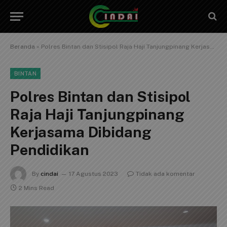
Beranda
»
Polres Bintan dan Stisipol Raja Haji Tanjungpinang Kerjasama Dibidang Pendidikan
BINTAN
Polres Bintan dan Stisipol
Raja Haji Tanjungpinang
Kerjasama Dibidang
Pendidikan
By
cindai
17 Agustus 2023
Tidak ada komentar
2 Mins Read