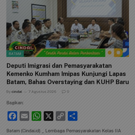
BATAM
Deputi Imigrasi dan Pemasyarakatan
Kemenko Kumham Imipas Kunjungi Lapas
Batam, Bahas Overstaying dan KUHP Baru
By
cindai
7 Agustus 2026
0
Bagikan:
F
E
W
X
C
S
a
m
h
o
h
Batam (Cindai.id) _ Lembaga Pemasyarakatan Kelas IIA