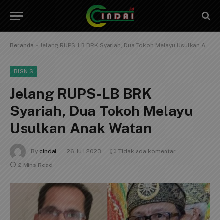
Beranda
»
Jelang RUPS-LB BRK Syariah, Dua Tokoh Melayu Usulkan Anak Watan
BISNIS
Jelang RUPS-LB BRK
Syariah, Dua Tokoh Melayu
Usulkan Anak Watan
By
cindai
26 Juli 2023
Tidak ada komentar
2 Mins Read