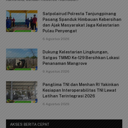
b
A
Li
Satpolairud Polresta Tanjungpinang
o
p
n
Pasang Spanduk Himbauan Kebersihan
o
p
k
dan Ajak Masyarakat Jaga Kelestarian
Pulau Penyengat
k
6 Agustus 2026
Dukung Kelestarian Lingkungan,
Satgas TMMD Ke-129 Bersihkan Lokasi
Penanaman Mangrove
6 Agustus 2026
Panglima TNI dan Menhan RI Yakinkan
Kesiapan Interoperabilitas TNI Lewat
Latihan Terintegrasi 2026
6 Agustus 2026
AKSES BERITA CEPAT