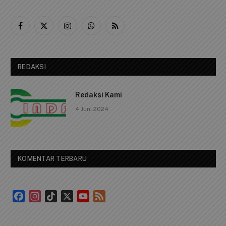
Facebook
X
Instagram
WhatsApp
RSS
(Twitter)
REDAKSI
Redaksi Kami
4 Juni 2024
KOMENTAR TERBARU
Facebook
Instagram
TikTok
X
YouTube
Feed
Channel