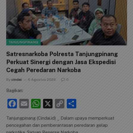
TANJUNGPINANG
Satresnarkoba Polresta Tanjungpinang
Perkuat Sinergi dengan Jasa Ekspedisi
Cegah Peredaran Narkoba
By
cindai
6 Agustus 2026
0
Bagikan:
F
E
W
X
C
S
a
m
h
o
h
Tanjungpinang (Cindai.id) _ Dalam upaya memperkuat
c
ai
at
p
ar
pencegahan dan pemberantasan peredaran gelap
e
l
s
y
e
narkotika, Satuan Reserse Narkoba…