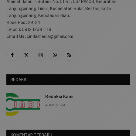
Alamat: Jalan Ir. Sutami No. 01 RT. 03/ RW 03, Kelurahan
Tanjungpinang Timur, Kecamatan Bukit Bestari, Kota
Tanjungpinang, Kepulauan Riau.
Kode Pos : 29124
Telpon: 0812 1239 1119
Email Us:
cindaimedia@gmail.com
Facebook
X
Instagram
WhatsApp
RSS
(Twitter)
REDAKSI
Redaksi Kami
4 Juni 2024
KOMENTAR TERBARU