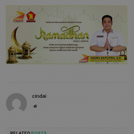
cindai
Website
RELATED
POSTS