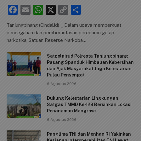
F
E
W
X
C
S
a
m
h
o
h
Tanjungpinang (Cindai.id) _ Dalam upaya memperkuat
c
ai
at
p
ar
pencegahan dan pemberantasan peredaran gelap
e
l
s
y
e
narkotika, Satuan Reserse Narkoba…
b
A
Li
Satpolairud Polresta Tanjungpinang
o
p
n
Pasang Spanduk Himbauan Kebersihan
o
p
k
dan Ajak Masyarakat Jaga Kelestarian
Pulau Penyengat
k
6 Agustus 2026
Dukung Kelestarian Lingkungan,
Satgas TMMD Ke-129 Bersihkan Lokasi
Penanaman Mangrove
6 Agustus 2026
Panglima TNI dan Menhan RI Yakinkan
Kesiapan Interoperabilitas TNI Lewat