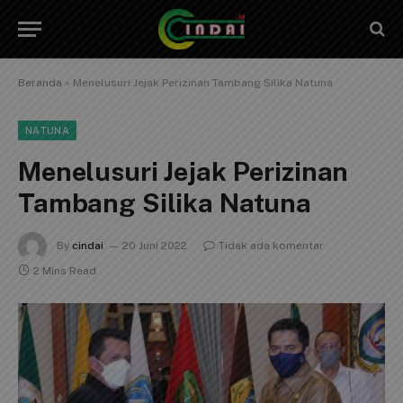
Beranda
»
Menelusuri Jejak Perizinan Tambang Silika Natuna
NATUNA
Menelusuri Jejak Perizinan
Tambang Silika Natuna
By
cindai
20 Juni 2022
Tidak ada komentar
2 Mins Read