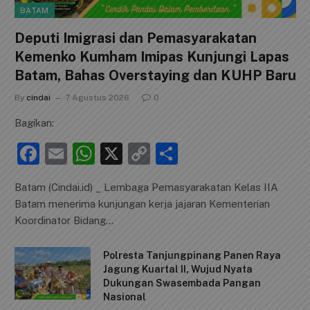
BATAM
Deputi Imigrasi dan Pemasyarakatan
Kemenko Kumham Imipas Kunjungi Lapas
Batam, Bahas Overstaying dan KUHP Baru
By
cindai
7 Agustus 2026
0
Bagikan:
F
E
W
X
C
S
a
m
h
o
h
Batam (Cindai.id) _ Lembaga Pemasyarakatan Kelas IIA
c
ai
at
p
ar
Batam menerima kunjungan kerja jajaran Kementerian
e
l
s
y
e
Koordinator Bidang…
b
A
Li
Polresta Tanjungpinang Panen Raya
o
p
n
Jagung Kuartal II, Wujud Nyata
o
p
k
Dukungan Swasembada Pangan
Nasional
k