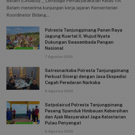
By
cindai
7 Agustus 2026
0
Bagikan:
F
E
W
X
C
S
a
m
h
o
h
Batam (Cindai.id) _ Lembaga Pemasyarakatan Kelas IIA
c
ai
at
p
ar
Batam menerima kunjungan kerja jajaran Kementerian
e
l
s
y
e
Koordinator Bidang…
b
A
Li
Polresta Tanjungpinang Panen Raya
o
p
n
Jagung Kuartal II, Wujud Nyata
o
p
k
Dukungan Swasembada Pangan
Nasional
k
7 Agustus 2026
Satresnarkoba Polresta Tanjungpinang
Perkuat Sinergi dengan Jasa Ekspedisi
Cegah Peredaran Narkoba