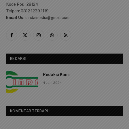
Kantor CINDAI.id
Alamat: Jalan Ir. Sutami No. 01 RT. 03/ RW 03, Kelurahan
Tanjungpinang Timur, Kecamatan Bukit Bestari, Kota
Tanjungpinang, Kepulauan Riau.
Kode Pos : 29124
Telpon: 0812 1239 1119
Email Us:
cindaimedia@gmail.com
Facebook
X
Instagram
WhatsApp
RSS
(Twitter)
REDAKSI
Redaksi Kami
4 Juni 2024