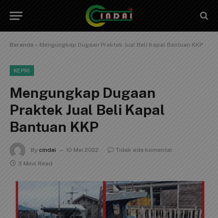
Beranda
»
Mengungkap Dugaan Praktek Jual Beli Kapal Bantuan KKP
KEPRI
Mengungkap Dugaan
Praktek Jual Beli Kapal
Bantuan KKP
By
cindai
10 Mei 2022
Tidak ada komentar
3 Mins Read