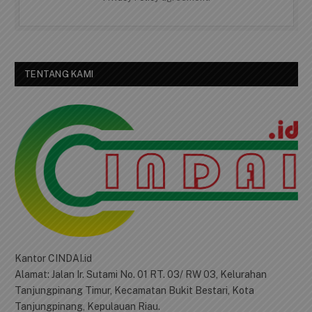
By signing up, you agree to the our terms and our
Privacy Policy
agreement.
TENTANG KAMI