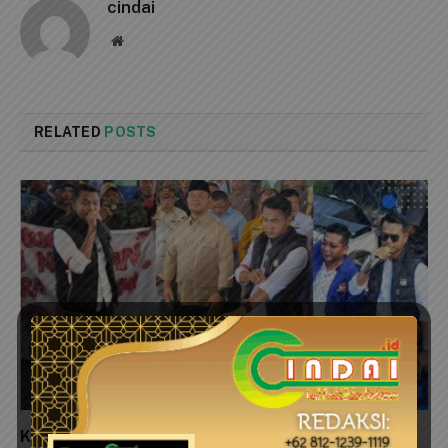
cindai
Website
RELATED
POSTS
Ketua HNSI Tanjungpinang Berang, Ancam Class