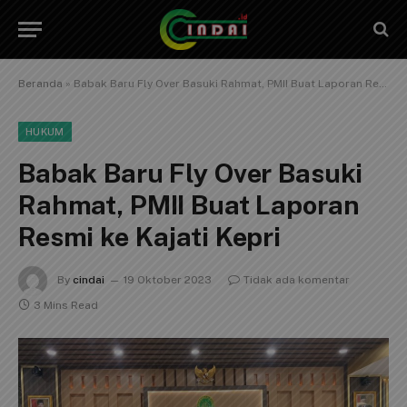
Beranda
»
Babak Baru Fly Over Basuki Rahmat, PMII Buat Laporan Resmi ke Kajati Kepri
HUKUM
Babak Baru Fly Over Basuki
Rahmat, PMII Buat Laporan
Resmi ke Kajati Kepri
By
cindai
19 Oktober 2023
Tidak ada komentar
3 Mins Read