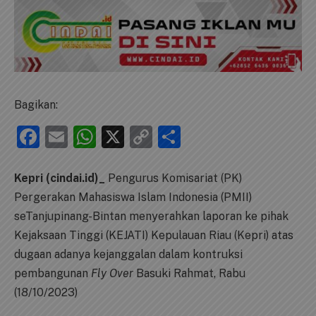
Bagikan:
Facebook
Email
WhatsApp
X
Copy
Share
Link
Kepri
(cindai.id)_
Pengurus Komisariat (PK)
Pergerakan Mahasiswa Islam Indonesia (PMII)
seTanjupinang-Bintan menyerahkan laporan ke pihak
Kejaksaan Tinggi (KEJATI) Kepulauan Riau (Kepri) atas
dugaan adanya kejanggalan dalam kontruksi
pembangunan
Fly Over
Basuki Rahmat, Rabu
(18/10/2023)