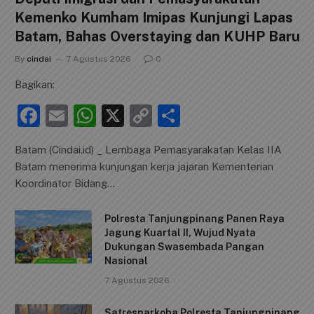
Kemenko Kumham Imipas Kunjungi Lapas
Batam, Bahas Overstaying dan KUHP Baru
By
cindai
7 Agustus 2026
0
Bagikan:
F
E
W
X
C
S
a
m
h
o
h
Batam (Cindai.id) _ Lembaga Pemasyarakatan Kelas IIA
c
ai
at
p
ar
Batam menerima kunjungan kerja jajaran Kementerian
e
l
s
y
e
Koordinator Bidang…
b
A
Li
Polresta Tanjungpinang Panen Raya
o
p
n
Jagung Kuartal II, Wujud Nyata
o
p
k
Dukungan Swasembada Pangan
Nasional
k
7 Agustus 2026
Satresnarkoba Polresta Tanjungpinang