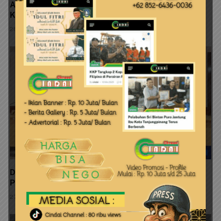
Action dan Aksi Massa: Kejari Harus Tuntaskan
Kasus Penimbunan Mangrove Dompak
28 Juli 2026
Dinas Perkim Kepri Perkuat Pembangunan Sanitasi
Pesisir Melalui Adopsi Inovasi SI PENJARAH SISIR
27 Juli 2026