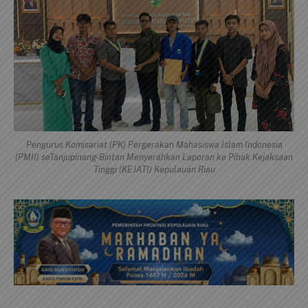
Pengurus Komisariat (PK) Pergerakan Mahasiswa Islam Indonesia
(PMII) seTanjupinang-Bintan Menyerahkan Laporan ke Pihak Kejaksaan
Tinggi (KEJATI) Kepulauan Riau