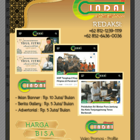
Berdasarkan ketentuan diatas juga, untuk pemberi
pekerjaan kepada WNA yang menyalahgunakan atau
melakukan kegiatan yang bertentangan dengan izin
tinggalnya, juga dapat dipidana dengan pidana penjara
maksimal 5 (lima) tahun dan pidana denda paling
banyak Rp500 juta.
Berkaitan dengan hal tersebut, awak media ini
mencoba menghubungi pihak PB melalui pesan
singkat whatsapp. Hanya dibaca, namun pihak PB
belum memberikan tanggapan.
Penulis: Redaksi