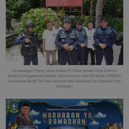
Pemasangan Plang Lokasi Usaha PT. Pulau Bawah Oleh Direktur
Jenderal Pengawasan Sumber Daya Kelautan dan Perikanan (PSDKP),
Laksamana Muda TNI Adin Nurawaluddin Bersama Tim ( Sumber Foto:
Istimewa )