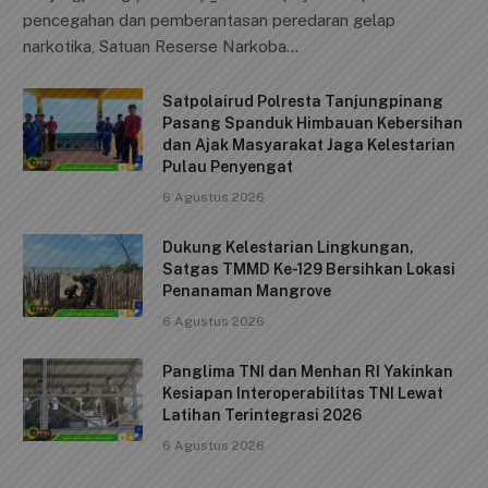
c
ai
at
p
ar
pencegahan dan pemberantasan peredaran gelap
e
l
s
y
e
narkotika, Satuan Reserse Narkoba…
b
A
Li
Satpolairud Polresta Tanjungpinang
o
p
n
Pasang Spanduk Himbauan Kebersihan
o
p
k
dan Ajak Masyarakat Jaga Kelestarian
Pulau Penyengat
k
6 Agustus 2026
Dukung Kelestarian Lingkungan,
Satgas TMMD Ke-129 Bersihkan Lokasi
Penanaman Mangrove
6 Agustus 2026
Panglima TNI dan Menhan RI Yakinkan
Kesiapan Interoperabilitas TNI Lewat
Latihan Terintegrasi 2026
6 Agustus 2026