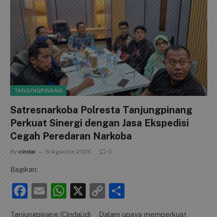
TANJUNGPINANG
Satresnarkoba Polresta Tanjungpinang
Perkuat Sinergi dengan Jasa Ekspedisi
Cegah Peredaran Narkoba
By
cindai
6 Agustus 2026
0
Bagikan:
F
E
W
X
C
S
a
m
h
o
h
Tanjungpinang (Cindai.id) _ Dalam upaya memperkuat