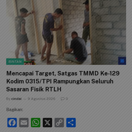
BINTAN
Mencapai Target, Satgas TMMD Ke-129
Kodim 0315/TPI Rampungkan Seluruh
Sasaran Fisik RTLH
By
cindai
9 Agustus 2026
0
Bagikan:
F
E
W
X
C
S
a
m
h
o
h