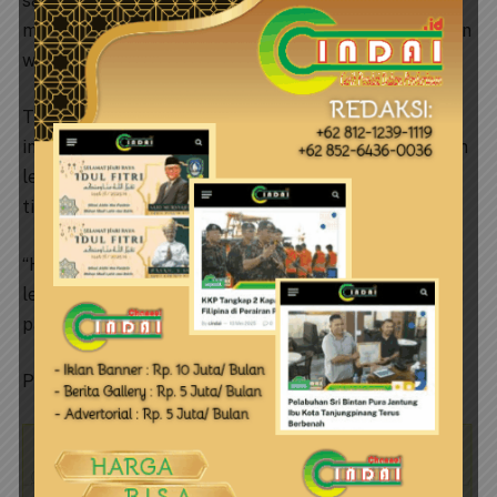
satuan wajar, tetapi tidak ada harga satuan penawaran
milik PT.RBM yang nilainya 20% di bawah harga satuan
wajar,” lanjut Edi.
Tidak hanya itu, dirinya juga membeberkan indikasi –
indikasi lainnya yang merujuk pada dugaan pengaturan
lelang sehingga kendati terdapat harga satuan
timpang, tetapi tidak melebihi HPS.
“Hal ini dapat terjadi, bila PPK menetapkan HPS pada
lelang, tidak mengacu pada EE atau OE yang mengacu
pada harga pasar.” tutup Edi.
Penulis : Tim