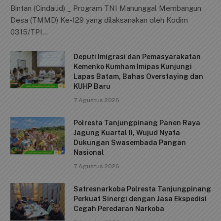
Bintan (Cindai.id) _ Program TNI Manunggal Membangun
c
ai
at
p
ar
Desa (TMMD) Ke-129 yang dilaksanakan oleh Kodim
e
l
s
y
e
0315/TPI…
b
A
Li
Deputi Imigrasi dan Pemasyarakatan
o
p
n
Kemenko Kumham Imipas Kunjungi
o
p
k
Lapas Batam, Bahas Overstaying dan
KUHP Baru
k
7 Agustus 2026
Polresta Tanjungpinang Panen Raya
Jagung Kuartal II, Wujud Nyata
Dukungan Swasembada Pangan
Nasional
7 Agustus 2026
Satresnarkoba Polresta Tanjungpinang
Perkuat Sinergi dengan Jasa Ekspedisi
Cegah Peredaran Narkoba