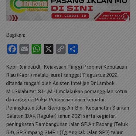
Bagikan:
Facebook
Email
WhatsApp
X
Copy
Share
Link
Kepri (cindai.id)_ Kejaksaan Tinggi Propinsi Kepulauan
Riau (Kepri) melalui surat tanggal 11 agustus 2022,
ditanda tangani oleh Asisten Intelijen Dr.Lambok
M.J.Sidabutar S.H.,M.H melakukan pemanggilan ketua
dan anggota Pokja Pengadaan pada kegiatan
Peningkatan Jalan Genting Air Bini, Kecamatan Siantan
Selatan (DAK Reguler) tahun 2021 serta kegiatan
peningkatan Pembangunan Jalan SP.Air Padang (Teluk
Rit), SP.Simpang SMP 1 (Tg.Angkak Jalan SP.2) tahun