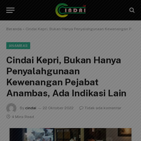
Beranda
»
Cindai Kepri, Bukan Hanya Penyalahgunaan Kewenangan Pejabat Anambas, Ada Indikasi Lain
ANAMBAS
Cindai Kepri, Bukan Hanya
Penyalahgunaan
Kewenangan Pejabat
Anambas, Ada Indikasi Lain
By
cindai
22 Oktober 2022
Tidak ada komentar
4 Mins Read